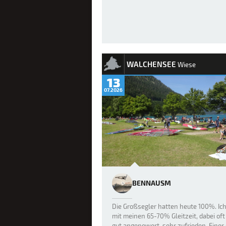
WALCHENSEE
Wiese
13
07.2026
BENNAUSM
Die Großsegler hatten heute 100%. Ic
mit meinen 65-70% Gleitzeit, dabei oft
gut angepowert, sehr zufrieden. Einer