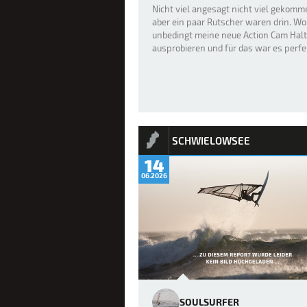
Nicht viel angesagt nicht viel gekomm
aber ein paar Rutscher waren drin. Wo
unbedingt meine neue Action Cam Hal
ausprobieren und für das war es perfe
SCHWIELOWSEE
14
06.2026
SOULSURFER