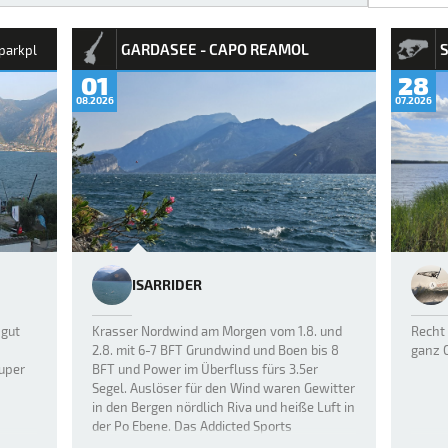
GARDASEE - CAPO REAMOL
parkpl
01
28
08.2026
07.2026
ISARRIDER
 gut
Krasser Nordwind am Morgen vom 1.8. und
Recht 
2.8. mit 6-7 BFT Grundwind und Boen bis 8
ganz 
uper
BFT und Power im Überfluss fürs 3.5er
Segel. Auslöser für den Wind waren Gewitter
in den Bergen nördlich Riva und heiße Luft in
der Po Ebene. Das Addicted Sports
Windmodell stand auf "Big", ab…