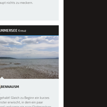
aupt nichts zu meckern.
AMMERSEE
Kreuz
BENNAUSM
gehabt! Gleich zu Beginn ein kurzes
nster erwischt, in dem ein paar
erl und sogar ein paar Gleitmanöver