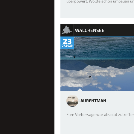
überpowert. Wollte schon umbauen u
prompt wurde der Wind wieder wenige
vor allem no…
WALCHENSEE
23
07.2026
LAURENTMAN
Eure Vorhersage war absolut zutreffe