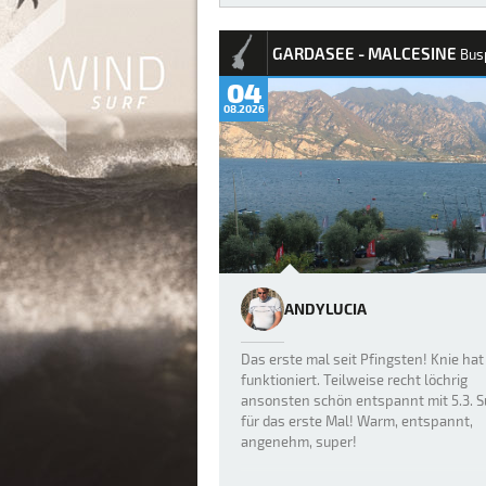
REPORTS
GARDASEE - MALCESINE
Bus
04
08.2026
ANDYLUCIA
Das erste mal seit Pfingsten! Knie hat
funktioniert. Teilweise recht löchrig
ansonsten schön entspannt mit 5.3. S
für das erste Mal! Warm, entspannt,
angenehm, super!