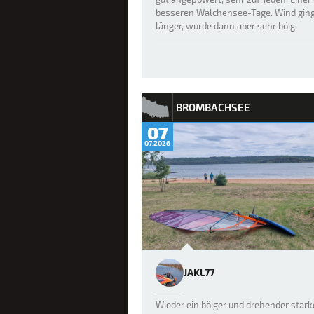
besseren Walchensee-Tage. Wind gin
länger, wurde dann aber sehr böig.
BROMBACHSEE
07
07.2026
JAKL77
Wieder ein böiger und drehender stark