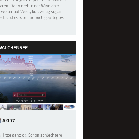
aren. Dann drehte der Wind aber
weiter auf West, kurzzeitig sogar
st, und es war nur noch gepflegtes
renfahren möglich. Hat sich’…
WALCHENSEE
JAKL77
e Hitze ganz ok. Schon schlechtere