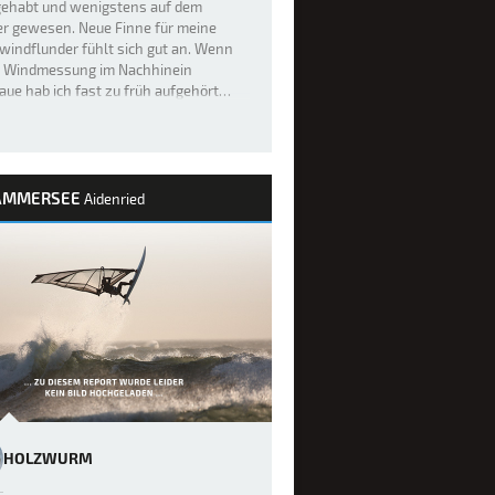
gehabt und wenigstens auf dem
r gewesen. Neue Finne für meine
windflunder fühlt sich gut an. Wenn
ie Windmessung im Nachhinein
ue hab ich fast zu früh aufgehört…
AMMERSEE
Aidenried
HOLZWURM