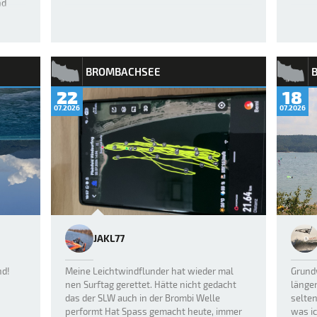
nd
r und
BROMBACHSEE
22
18
07.2026
07.2026
JAKL77
nd!
Meine Leichtwindflunder hat wieder mal
Grundw
nen Surftag gerettet. Hätte nicht gedacht
länge
das der SLW auch in der Brombi Welle
selten
performt Hat Spass gemacht heute, immer
was ic