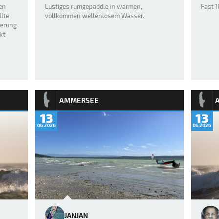
en
Lustiges rumgepaddle in warmen,
Fast 
llte
vollkommen wellenlosem Wasser.
terung
kt
AMMERSEE
13
13
06.2026
06.2026
JANJAN