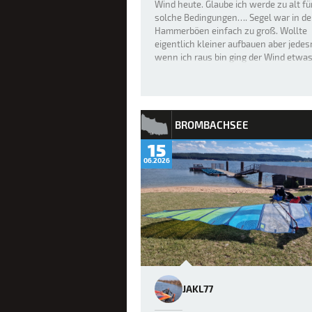
Wind heute. Glaube ich werde zu alt fü
solche Bedingungen…. Segel war in d
Hammerböen einfach zu groß. Wollte
eigentlich kleiner aufbauen aber jede
wenn ich raus bin ging der Wind etwa
runter…..
BROMBACHSEE
15
06.2026
JAKL77