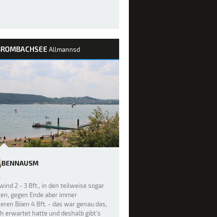
BROMBACHSEE
Allmannsd
BENNAUSM
ind 2 - 3 Bft., in den teilweise sogar
ren, gegen Ende aber immer
eren Böen 4 Bft. - das war genau das,
h erwartet hatte und deshalb gibt's