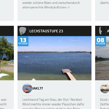
wieder schöne Böen und zwischendurch
überh
altersgerechte Windpäußchen;-)
LECHSTAUSTUFE 23
13
08
07.2026
07.2026
JAKL77
h war
Leichtwind Tag am Stau, der Ost/ Nordost
Glück 
 echt
Wind machte immer wieder Päuschen dafür
Zeitfe
 der
war das Wasser schön glatt in den Böen.
Rutsch