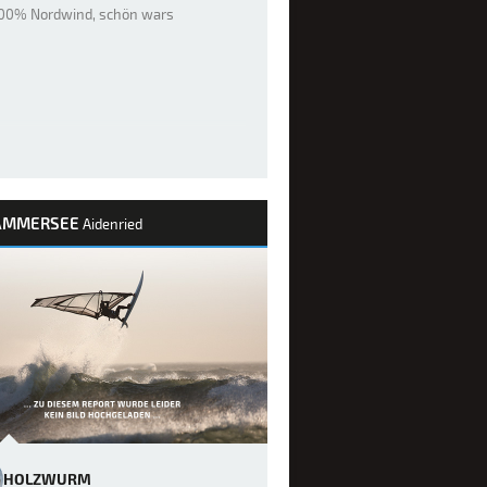
100% Nordwind, schön wars
AMMERSEE
Aidenried
HOLZWURM