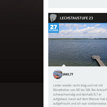
LECHSTAUSTUFE 23
27
07.2026
JAKL77
Leider wieder recht böig und mit mit
Winddreher von NE bis SW. Bei Ankunf
schwachwindig und deshalb 8,7 er
aufgebaut, kaum auf dem Wasser hat 
aufgefrischt und ich war stellenweise