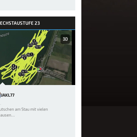
LECHSTAUSTUFE 23
JAKL77
utschen am Stau mit vielen
pausen…