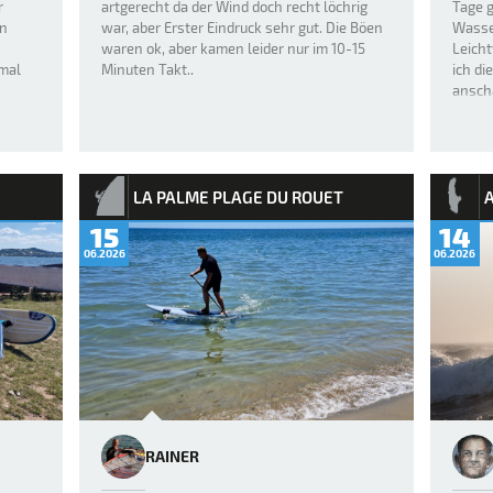
r
artgerecht da der Wind doch recht löchrig
Tage 
en
war, aber Erster Eindruck sehr gut. Die Böen
Wasse
waren ok, aber kamen leider nur im 10-15
Leicht
smal
Minuten Takt..
ich d
s
anscha
LA PALME PLAGE DU ROUET
15
14
06.2026
06.2026
RAINER