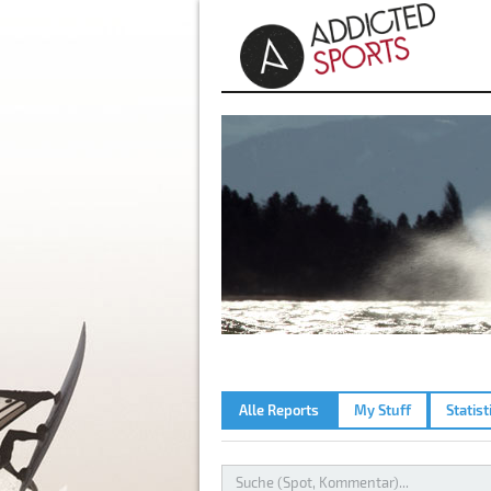
Alle Reports
My Stuff
Statist