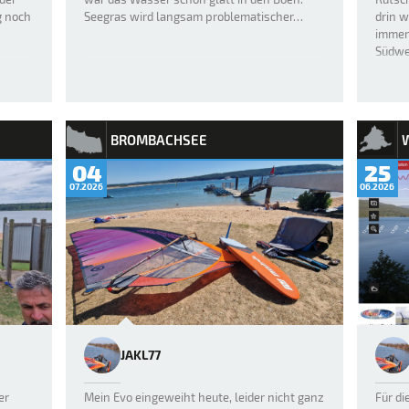
g noch
Seegras wird langsam problematischer…
drin w
immer 
Südwe
Spazie
BROMBACHSEE
04
25
07.2026
06.2026
JAKL77
er
Mein Evo eingeweiht heute, leider nicht ganz
Für di