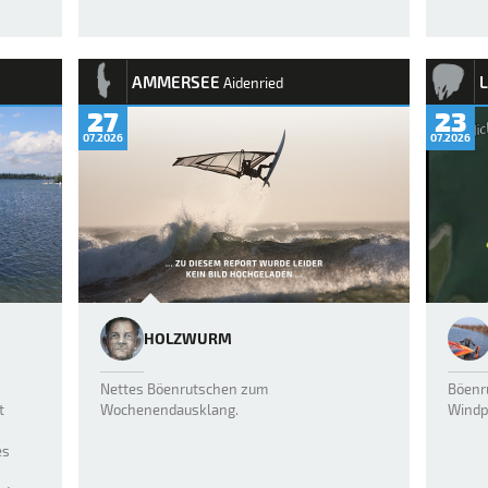
AMMERSEE
Aidenried
27
23
07.2026
07.2026
HOLZWURM
Nettes Böenrutschen zum
Böenr
t
Wochenendausklang.
Wind
es