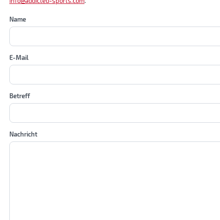
info@addicted-sports.com
.
Name
E-Mail
Betreff
Nachricht