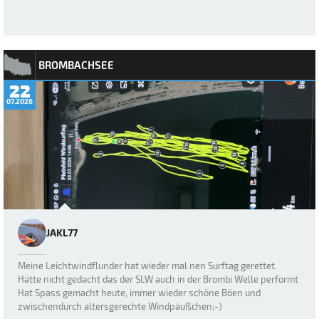
BROMBACHSEE
22
07.2026
JAKL77
Meine Leichtwindflunder hat wieder mal nen Surftag gerettet.
Hätte nicht gedacht das der SLW auch in der Brombi Welle performt
Hat Spass gemacht heute, immer wieder schöne Böen und
zwischendurch altersgerechte Windpäußchen;-)