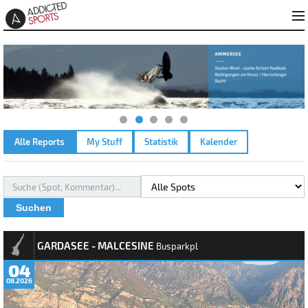
Alle Reports
My Stuff
Statistik
Kalender
Suchen
REPORTS
GARDASEE - MALCESINE
Busparkpl
04
08.2026