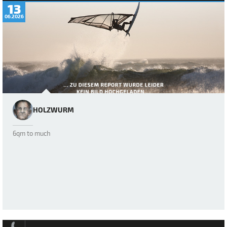
13
06.2026
HOLZWURM
6qm to much