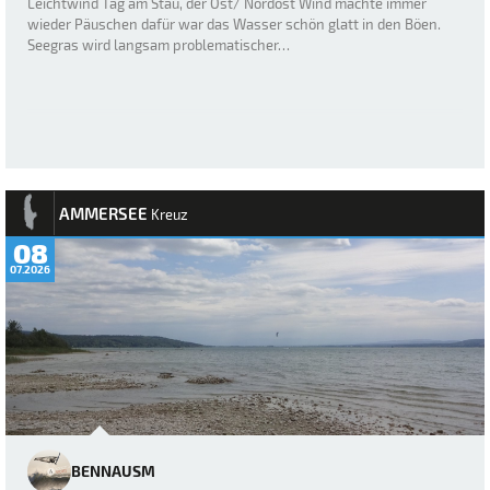
Leichtwind Tag am Stau, der Ost/ Nordost Wind machte immer
wieder Päuschen dafür war das Wasser schön glatt in den Böen.
Seegras wird langsam problematischer…
AMMERSEE
Kreuz
08
07.2026
BENNAUSM