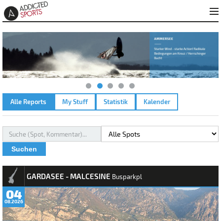
Alle Reports
My Stuff
Statistik
Kalender
Suchen
REPORTS
GARDASEE - MALCESINE
Busparkpl
04
08.2026