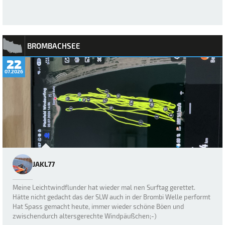
BROMBACHSEE
22
07.2026
JAKL77
Meine Leichtwindflunder hat wieder mal nen Surftag gerettet.
Hätte nicht gedacht das der SLW auch in der Brombi Welle performt
Hat Spass gemacht heute, immer wieder schöne Böen und
zwischendurch altersgerechte Windpäußchen;-)