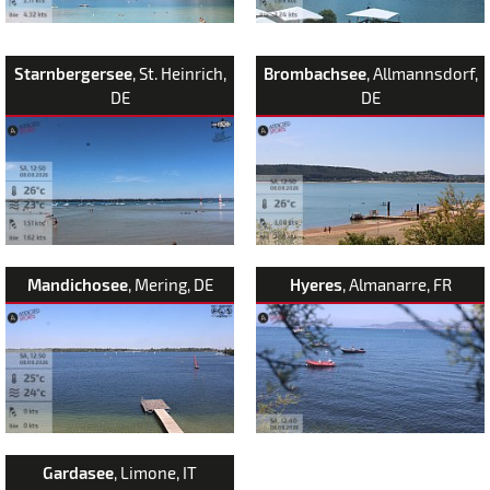
Starnbergersee
, St. Heinrich,
Brombachsee
, Allmannsdorf,
DE
DE
Mandichosee
, Mering, DE
Hyeres
, Almanarre, FR
Gardasee
, Limone, IT