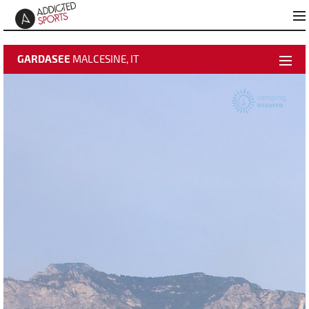
GARDASEE
MALCESINE, IT
Wetterdaten
Live Video aktivieren
Zeitraffer
Beste Bilder
Hinzufügen zu "Beste Bilder"
Infos zu Malcesine Azzurro
Webcam Info