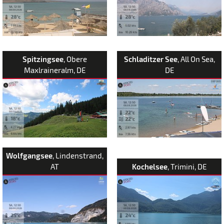
Spitzingsee
, Obere
Schladitzer See
, All On Sea,
Maxlraineralm, DE
DE
Wolfgangsee
, Lindenstrand,
AT
Kochelsee
, Trimini, DE