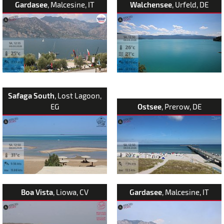
Gardasee
, Malcesine, IT
Walchensee
, Urfeld, DE
Safaga South
, Lost Lagoon,
EG
Ostsee
, Prerow, DE
Boa Vista
, Liowa, CV
Gardasee
, Malcesine, IT