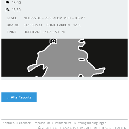
13:00
15:30
SEGEL:
NEILPRYDE – RS:SLALOM MKIII – 9.5 M²
BOARD:
STARBOARD – ISONIC CARBON – 127 L
FINNE:
HURRICANE – SR2 – 50 CM
Walchensee
← Alle Reports
Kontakt & Feedback
Impressum & Datenschutz
Nutzungsbedingungen
©
2026 ADDICTED-SPORTS.COM - ALLE RECHTE VORBEHALTEN