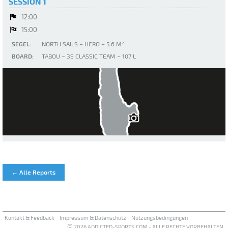
SESSION 1
12:00
15:00
SEGEL:
NORTH SAILS – HERO – 5.6 M²
BOARD:
TABOU – 3S CLASSIC TEAM – 107 L
Ammersee
← Alle Reports
Kontakt & Feedback
Impressum & Datenschutz
Nutzungsbedingungen
©
2026 ADDICTED-SPORTS.COM - ALLE RECHTE VORBEHALTEN