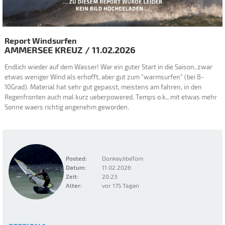
Report Windsurfen
AMMERSEE
KREUZ
/
11.02.2026
Endlich wieder auf dem Wasser! War ein guter Start in die Saison, zwar
etwas weniger Wind als erhofft, aber gut zum "warmsurfen" (bei 8-
10Grad). Material hat sehr gut gepasst, meistens am fahren, in den
Regenfronten auch mal kurz ueberpowered. Temps o.k., mit etwas mehr
Sonne waers richtig angenehm geworden.
Posted:
DonkeyJibeTom
Datum:
11.02.2026
Zeit:
20:23
Alter:
vor 175 Tagen