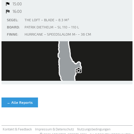
15:00
16:00
SEGEL:
THE LOFT – BLADE – 8.3 M²
BOARD:
PATRIK DIETHELM – SL 110 – 110 L
FINNE:
HURRICANE – SPEEDSLALOM M- – 36 CM
Ammersee
← Alle Reports
Kontakt & Feedback
Impressum & Datenschutz
Nutzungsbedingungen