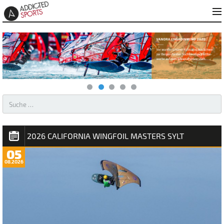
AKTUELLES – WINDSURFEN & KITESURFEN
2026 CALIFORNIA WINGFOIL MASTERS SYLT
05
08.2026