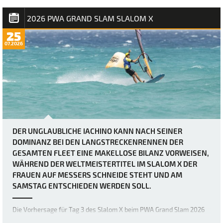
absoluten Grenzen bringen. Heute herr…
2026 PWA GRAND SLAM SLALOM X
25
07.2026
DER UNGLAUBLICHE IACHINO KANN NACH SEINER
DOMINANZ BEI DEN LANGSTRECKENRENNEN DER
GESAMTEN FLEET EINE MAKELLOSE BILANZ VORWEISEN,
WÄHREND DER WELTMEISTERTITEL IM SLALOM X DER
FRAUEN AUF MESSERS SCHNEIDE STEHT UND AM
SAMSTAG ENTSCHIEDEN WERDEN SOLL.
Die Vorhersage für Tag 3 des Slalom X beim PWA Grand Slam 2026
auf Fuerteventura war zwar schon immer als extrem windig