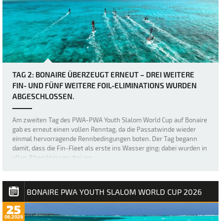
TAG 2: BONAIRE ÜBERZEUGT ERNEUT – DREI WEITERE
FIN- UND FÜNF WEITERE FOIL-ELIMINATIONS WURDEN
ABGESCHLOSSEN.
Am zweiten Tag des PWA-PWA Youth Slalom World Cup auf Bonaire
gab es erneut einen vollen Renntag, da die Passatwinde wieder
einmal hervorragende Rennbedingungen boten. Der Tag begann
damit, dass die Fin-Fleet als erste ins Wasser ging; dabei wurden in
allen Altersklassen drei we…
BONAIRE PWA YOUTH SLALOM WORLD CUP 2026
25
06.2026