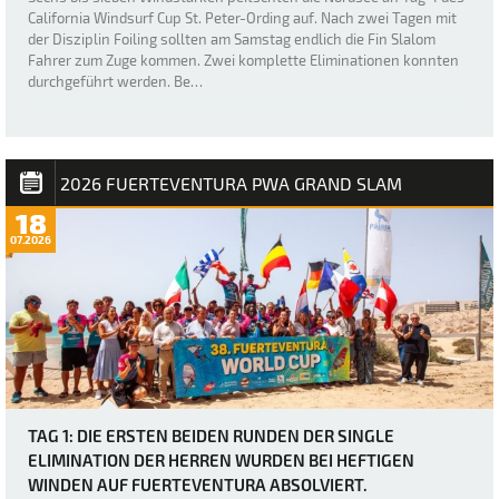
California Windsurf Cup St. Peter-Ording auf. Nach zwei Tagen mit
der Disziplin Foiling sollten am Samstag endlich die Fin Slalom
Fahrer zum Zuge kommen. Zwei komplette Eliminationen konnten
durchgeführt werden. Be…
2026 FUERTEVENTURA PWA GRAND SLAM
18
07.2026
TAG 1: DIE ERSTEN BEIDEN RUNDEN DER SINGLE
ELIMINATION DER HERREN WURDEN BEI HEFTIGEN
WINDEN AUF FUERTEVENTURA ABSOLVIERT.