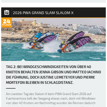
angekündigt worden, doch bei Berichten von Windböen von bis zu
50 Knoten hätten sich viele wohl kaum vorstellen können, wie
brutal es in Sotavento manchmal zug…
2026 PWA GRAND SLAM SLALOM X
24
07.2026
TAG 2: BEI WINDGESCHWINDIGKEITEN VON ÜBER 40
KNOTEN BEHALTEN JENNA GIBSON UND MATTEO IACHINO
DIE FÜHRUNG, DOCH JUSTINE LEMETEYER UND PIERRE
MORTEFON BLEIBEN IN SCHLAGDISTANZ.
Am zweiten Tag des Slalom X beim PWA Grand Slam 2026 auf
Fuerteventura ließ der Seegang etwas nach, doch mit Windböen
von über 40 Knoten am Nachmittag wurden die Rennen dadurch