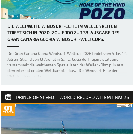
DIE WELTWEITE WINDSURF-ELITE IM WELLENREITEN
TRIFFT SICH IN POZO IZQUIERDO ZUR 38. AUSGABE DES
GRAN CANARIA GLORIA WINDSURF-WELTCUPS.
Der Gran Canaria Gloria Windsurf-Weltcup 2026 findet vom 4. bis 12.
Juli am Strand von El Arenal in Santa Lucía de Tirajana statt und
versammelt die weltbesten Spezialisten der Wellen-Disziplin aus
dem internationalen Wettkampfzirkus. Die Windsurf-Elite der
Welt hat bereits de…
PRINCE OF SPEED – WORLD RECORD ATTEMT NM 26
01
07.2026