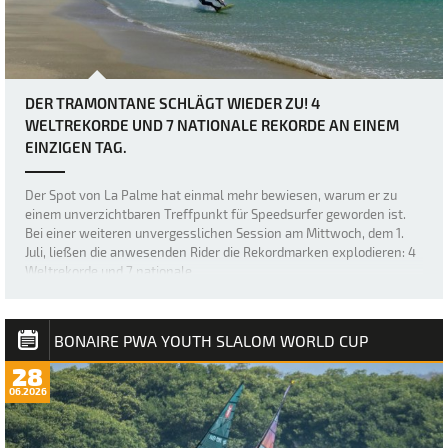
DER TRAMONTANE SCHLÄGT WIEDER ZU! 4
WELTREKORDE UND 7 NATIONALE REKORDE AN EINEM
EINZIGEN TAG.
Der Spot von La Palme hat einmal mehr bewiesen, warum er zu
einem unverzichtbaren Treffpunkt für Speedsurfer geworden ist.
Bei einer weiteren unvergesslichen Session am Mittwoch, dem 1.
Juli, ließen die anwesenden Rider die Rekordmarken explodieren: 4
Weltrekorde und 7 nationale…
BONAIRE PWA YOUTH SLALOM WORLD CUP
28
06.2026