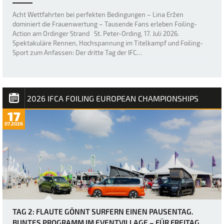
Acht Wettfahrten bei perfekten Bedingungen – Lina Eržen
dominiert die Frauenwertung – Tausende Fans erleben Foiling-
Action am Ordinger Strand St. Peter-Ording, 17. Juli 2026.
Spektakuläre Rennen, Hochspannung im Titelkampf und Foiling-
Sport zum Anfassen: Der dritte Tag der IFC…
2026 IFCA FOILING EUROPEAN CHAMPIONSHIPS
17
07.2026
TAG 2: FLAUTE GÖNNT SURFERN EINEN PAUSENTAG.
BUNTES PROGRAMM IM EVENTVILLAGE – FÜR FREITAG