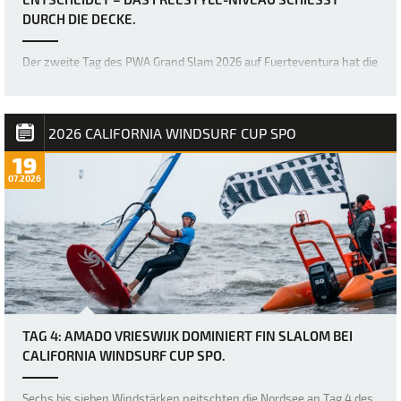
URCH DIE DECKE.
Der zweite Tag des PWA Grand Slam 2026 auf Fuerteventura hat die
Erwartungen mehr als erfüllt, denn die Akrobaten der Freestyle-
Welt haben erneut die Messlatte dafür höher gelegt, was im
Freestyle-Bereich möglich ist. Bereits gestern war das Niveau
unglaublich hoch, doch über Na…
2026 CALIFORNIA WINDSURF CUP SPO
19
07.2026
TAG 4: AMADO VRIESWIJK DOMINIERT FIN SLALOM BEI
CALIFORNIA WINDSURF CUP SPO.
Sechs bis sieben Windstärken peitschten die Nordsee an Tag 4 des