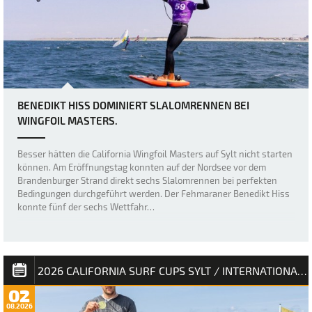
BENEDIKT HISS DOMINIERT SLALOMRENNEN BEI
WINGFOIL MASTERS.
Besser hätten die California Wingfoil Masters auf Sylt nicht starten
können. Am Eröffnungstag konnten auf der Nordsee vor dem
Brandenburger Strand direkt sechs Slalomrennen bei perfekten
Bedingungen durchgeführt werden. Der Fehmaraner Benedikt Hiss
konnte fünf der sechs Wettfahr…
2026 CALIFORNIA SURF CUPS SYLT / INTERNATIONALE DEUTSCHE MEISTERSCHAFT
02
08.2026