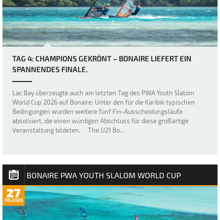
TAG 4: CHAMPIONS GEKRÖNT – BONAIRE LIEFERT EIN
SPANNENDES FINALE.
Lac Bay überzeugte auch am letzten Tag des PWA Youth Slalom
World Cup 2026 auf Bonaire: Unter den für die Karibik typischen
Bedingungen wurden weitere fünf Fin-Ausscheidungsläufe
absolviert, die einen würdigen Abschluss für diese großartige
Veranstaltung bildeten. The U21 Bo…
BONAIRE PWA YOUTH SLALOM WORLD CUP
27
06.2026