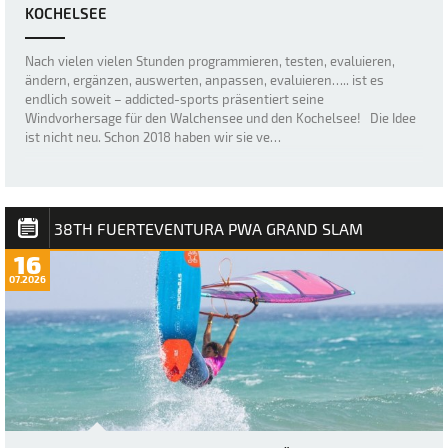
KOCHELSEE
Nach vielen vielen Stunden programmieren, testen, evaluieren,
ändern, ergänzen, auswerten, anpassen, evaluieren….. ist es
endlich soweit – addicted-sports präsentiert seine
Windvorhersage für den Walchensee und den Kochelsee! Die Idee
ist nicht neu. Schon 2018 haben wir sie ve…
38TH FUERTEVENTURA PWA GRAND SLAM
16
07.2026