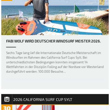
FABI WOLF WIRD DEUTSCHER WINDSURF MEISTER 2026.
Sechs Tage lang lief die Internationale Deutsche Meisterschaft im
Windsurfen im Rahmen des California Surf Cups Sylt. Bei
unterschiedlichsten Bedingungen konnten insgesamt 14
Wettfahrten in der Disziplin Foiling auf der Nordsee vor Westerland
durchgeführt werden. 100.000 Besuche…
2026 CALIFORNIA SURF CUP SYLT
30