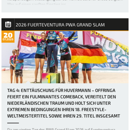
Wer auf einen sanften Einstieg ins …
2026 FUERTEVENTURA PWA GRAND SLAM
20
07.2026
TAG 4: ENTTÄUSCHUNG FÜR HUVERMANN – OFFRINGA
FEIERT EIN FULMINANTES COMEBACK, VEREITELT DEN
NIEDERLÄNDISCHEN TRAUM UND HOLT SICH UNTER
EXTREMEN BEDINGUNGEN IHREN 18. FREESTYLE-
WELTMEISTERTITEL SOWIE IHREN 29. TITEL INSGESAMT
Da am vierten Tag des PWA Grand Slam 2026 auf Fuerteventura