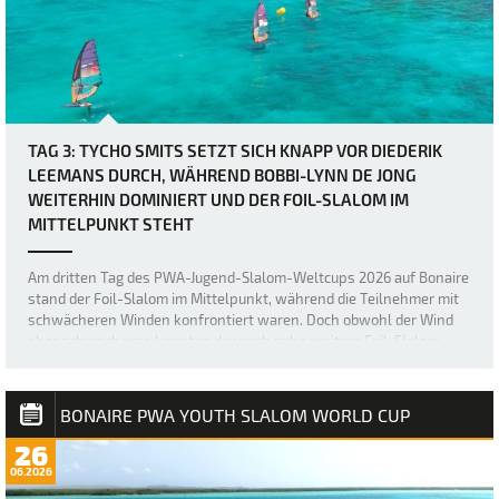
TAG 3: TYCHO SMITS SETZT SICH KNAPP VOR DIEDERIK
LEEMANS DURCH, WÄHREND BOBBI-LYNN DE JONG
WEITERHIN DOMINIERT UND DER FOIL-SLALOM IM
MITTELPUNKT STEHT
Am dritten Tag des PWA-Jugend-Slalom-Weltcups 2026 auf Bonaire
stand der Foil-Slalom im Mittelpunkt, während die Teilnehmer mit
schwächeren Winden konfrontiert waren. Doch obwohl der Wind
eher schwach war, konnten dennoch zehn weitere Foil-Slalom-
Ausscheidungsrunden absolviert w…
BONAIRE PWA YOUTH SLALOM WORLD CUP
26
06.2026