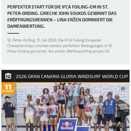
PERFEKTER START FÜR DIE IFCA FOILING-EM IN ST.
PETER-ORDING. GRIECHE JOHN SOUKOS GEWINNT DAS
ERÖFFNUNGSRENNEN – LINA ERŽEN DOMINIERT DIE
DAMENWERTUNG.
St. Peter-Ording, 15. Juli 2026. Die IFCA Foiling European
Championships sind bei nahezu perfekten Bedingungen in St.
Peter-Ording gestartet. Am ersten Wettkampftag gingen 65
Athletinnen und Athleten aus 16 Nationen vor dem Ordinger Strand
aufs Wasser. Bei Windgeschwindigkeiten …
2026 GRAN CANARIA GLORIA WINDSURF WORLD CUP
11
07.2026