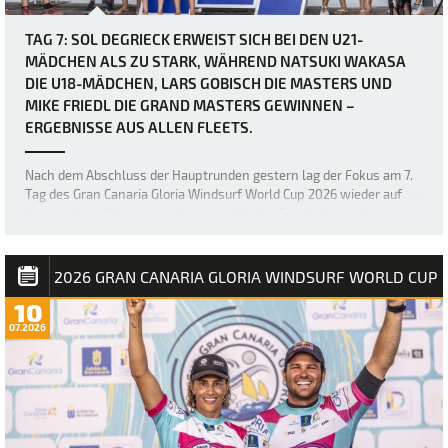
TAG 7: SOL DEGRIECK ERWEIST SICH BEI DEN U21-
MÄDCHEN ALS ZU STARK, WÄHREND NATSUKI WAKASA
DIE U18-MÄDCHEN, LARS GOBISCH DIE MASTERS UND
MIKE FRIEDL DIE GRAND MASTERS GEWINNEN –
ERGEBNISSE AUS ALLEN FLEETS.
Nach dem Abschluss der Hauptrunden gestern lag der Fokus am 7.
Tag des Gran Canaria Gloria Windsurf World Cup 2026 wieder auf
den wenigen Klassen, in denen noch keine Ergebnisse vorlagen –
nämlich den U18- und U21-Mädchen sowie den Masters und Grand
Masters. Die sich stetig verb…
2026 GRAN CANARIA GLORIA WINDSURF WORLD CUP
10
07.2026