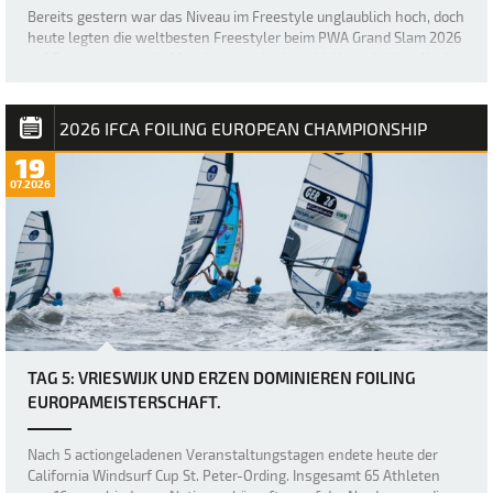
Bereits gestern war das Niveau im Freestyle unglaublich hoch, doch
heute legten die weltbesten Freestyler beim PWA Grand Slam 2026
auf Fuerteventura die Messlatte noch einmal höher, als über Nacht
ein neuer, größerer Swell nach Sotavento rollte und für einige der
besten Freestyl…
2026 IFCA FOILING EUROPEAN CHAMPIONSHIP
19
07.2026
TAG 5: VRIESWIJK UND ERZEN DOMINIEREN FOILING
EUROPAMEISTERSCHAFT.
Nach 5 actiongeladenen Veranstaltungstagen endete heute der
California Windsurf Cup St. Peter-Ording. Insgesamt 65 Athleten