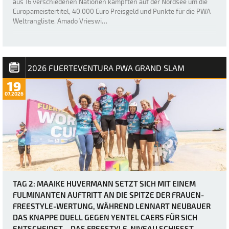
aus 16 verschiedenen Nationen kämpften auf der Nordsee um die
Europameistertitel, 40.000 Euro Preisgeld und Punkte für die PWA
Weltrangliste. Amado Vrieswi…
2026 FUERTEVENTURA PWA GRAND SLAM
19
07.2026
TAG 2: MAAIKE HUVERMANN SETZT SICH MIT EINEM
FULMINANTEN AUFTRITT AN DIE SPITZE DER FRAUEN-
FREESTYLE-WERTUNG, WÄHREND LENNART NEUBAUER
DAS KNAPPE DUELL GEGEN YENTEL CAERS FÜR SICH
ENTSCHEIDET – DAS FREESTYLE-NIVEAU SCHIESST D