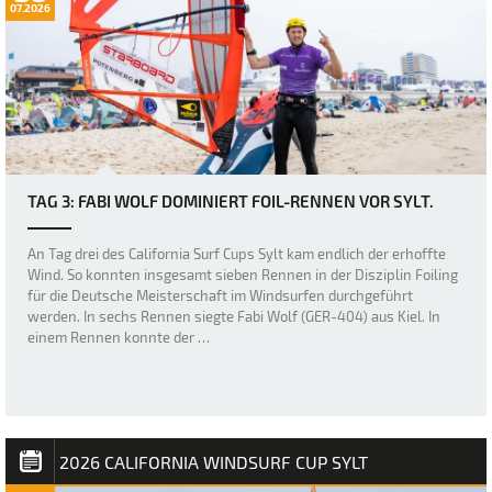
07.2026
TAG 3: FABI WOLF DOMINIERT FOIL-RENNEN VOR SYLT.
An Tag drei des California Surf Cups Sylt kam endlich der erhoffte
Wind. So konnten insgesamt sieben Rennen in der Disziplin Foiling
für die Deutsche Meisterschaft im Windsurfen durchgeführt
werden. In sechs Rennen siegte Fabi Wolf (GER-404) aus Kiel. In
einem Rennen konnte der …
2026 CALIFORNIA WINDSURF CUP SYLT