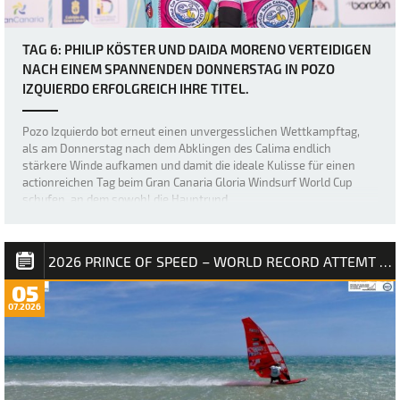
TAG 6: PHILIP KÖSTER UND DAIDA MORENO VERTEIDIGEN
NACH EINEM SPANNENDEN DONNERSTAG IN POZO
IZQUIERDO ERFOLGREICH IHRE TITEL.
Pozo Izquierdo bot erneut einen unvergesslichen Wettkampftag,
als am Donnerstag nach dem Abklingen des Calima endlich
stärkere Winde aufkamen und damit die ideale Kulisse für einen
actionreichen Tag beim Gran Canaria Gloria Windsurf World Cup
schufen, an dem sowohl die Hauptrund…
2026 PRINCE OF SPEED – WORLD RECORD ATTEMT NM
05
07.2026