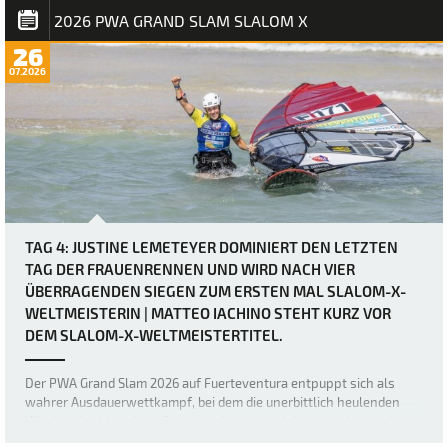
Fins) seinen ersten Slalom…
2026 PWA GRAND SLAM SLALOM X
26
07.2026
TAG 4: JUSTINE LEMETEYER DOMINIERT DEN LETZTEN
TAG DER FRAUENRENNEN UND WIRD NACH VIER
ÜBERRAGENDEN SIEGEN ZUM ERSTEN MAL SLALOM-X-
WELTMEISTERIN | MATTEO IACHINO STEHT KURZ VOR
DEM SLALOM-X-WELTMEISTERTITEL.
Der PWA Grand Slam 2026 auf Fuerteventura entpuppt sich als
wahrer Ausdauerwettkampf, bei dem die unerbittlich heulenden
Winde keine Verschnaufpause zulassen und die mentalen und
körperlichen Fähigkeiten der weltbesten Windsurfer bis an ihre