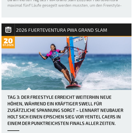
maximal fünf Läufe gesegelt werden mussten, um den Freestyle-
Wettbewerb der Frauen abzuschließen, trafen sich die Fahrerinnen
etwas später als üblich – um 12 Uhr –, bevor der Finaltag in Gang
kam. Die heutigen Bedingung…
2026 FUERTEVENTURA PWA GRAND SLAM
20
07.2026
TAG 3: DER FREESTYLE ERREICHT WEITERHIN NEUE
HÖHEN, WÄHREND EIN KRÄFTIGER SWELL FÜR
ZUSÄTZLICHE SPANNUNG SORGT – LENNART NEUBAUER
HOLT SICH EINEN EPISCHEN SIEG VOR YENTEL CAERS IN
EINEM DER PUNKTREICHSTEN FINALS ALLER ZEITEN.