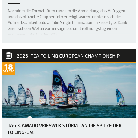
Nachdem die Formalitäten rund um die Anmeldung, das Aufriggen
und das offizielle Gruppenfoto erledigt waren, richtete sich die
Aufmerksamkeit bald auf die Single Elimination im Freestyle. Dank
einer soliden Wettervorhersage bot der Eröffnungstag einen
explosiven Start in den 202…
2026 IFCA FOILING EUROPEAN CHAMPIONSHIP
18
07.2026
TAG 3. AMADO VRIESWIJK STÜRMT AN DIE SPITZE DER
FOILING-EM.