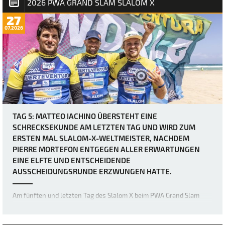
2026 PWA GRAND SLAM SLALOM X
27
07.2026
TAG 5: MATTEO IACHINO ÜBERSTEHT EINE
SCHRECKSEKUNDE AM LETZTEN TAG UND WIRD ZUM
ERSTEN MAL SLALOM-X-WELTMEISTER, NACHDEM
PIERRE MORTEFON ENTGEGEN ALLER ERWARTUNGEN
EINE ELFTE UND ENTSCHEIDENDE
AUSSCHEIDUNGSRUNDE ERZWUNGEN HATTE.
Am fünften und letzten Tag des Slalom X beim PWA Grand Slam
2026 auf Fuerteventura wurden zwei weitere eliminations für die
Herrenfleet abgeschlossen, doch was als vermeintlich relativ
einfacher letzter Tag für Matteo Iachino (Starboard / NeilPryde / Z