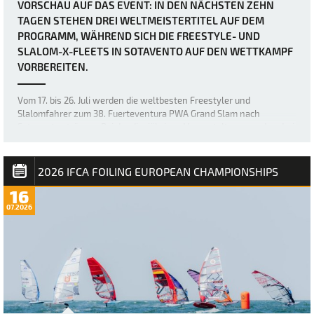
VORSCHAU AUF DAS EVENT: IN DEN NÄCHSTEN ZEHN
TAGEN STEHEN DREI WELTMEISTERTITEL AUF DEM
PROGRAMM, WÄHREND SICH DIE FREESTYLE- UND
SLALOM-X-FLEETS IN SOTAVENTO AUF DEN WETTKAMPF
VORBEREITEN.
Vom 17. bis 26. Juli werden die weltbesten Freestyler und
Slalomfahrer zum 38. Fuerteventura PWA Grand Slam nach
Sotavento strömen. Bei der diesjährigen Veranstaltung werden drei
Weltmeistertitel vergeben: der Weltmeistertitel im Freestyle der
Frauen sowie die Weltmeistertitel i…
2026 IFCA FOILING EUROPEAN CHAMPIONSHIPS
16
07.2026