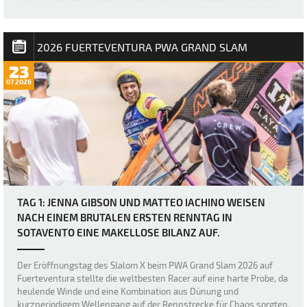
nicht unbedingt einfacher, da der Mut der weltbesten Windsurfer
erneut durch heftige Böen und den „Dea…
2026 FUERTEVENTURA PWA GRAND SLAM
23
07.2026
TAG 1: JENNA GIBSON UND MATTEO IACHINO WEISEN
NACH EINEM BRUTALEN ERSTEN RENNTAG IN
SOTAVENTO EINE MAKELLOSE BILANZ AUF.
Der Eröffnungstag des Slalom X beim PWA Grand Slam 2026 auf
Fuerteventura stellte die weltbesten Racer auf eine harte Probe, da
heulende Winde und eine Kombination aus Dünung und
kurzperiodigem Wellengang auf der Rennstrecke für Chaos sorgten.