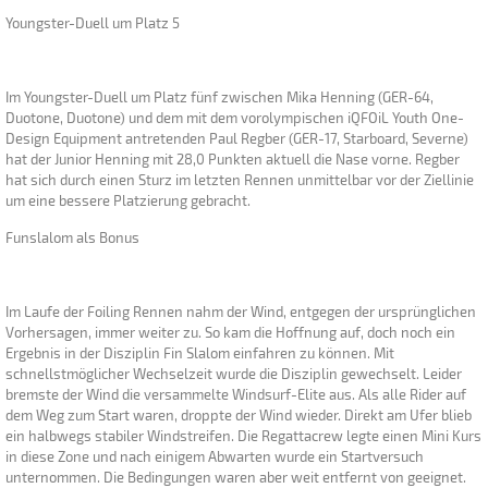
Youngster-Duell um Platz 5
Im Youngster-Duell um Platz fünf zwischen Mika Henning (GER-64,
Duotone, Duotone) und dem mit dem vorolympischen iQFOiL Youth One-
Design Equipment antretenden Paul Regber (GER-17, Starboard, Severne)
hat der Junior Henning mit 28,0 Punkten aktuell die Nase vorne. Regber
hat sich durch einen Sturz im letzten Rennen unmittelbar vor der Ziellinie
um eine bessere Platzierung gebracht.
Funslalom als Bonus
Im Laufe der Foiling Rennen nahm der Wind, entgegen der ursprünglichen
Vorhersagen, immer weiter zu. So kam die Hoffnung auf, doch noch ein
Ergebnis in der Disziplin Fin Slalom einfahren zu können. Mit
schnellstmöglicher Wechselzeit wurde die Disziplin gewechselt. Leider
bremste der Wind die versammelte Windsurf-Elite aus. Als alle Rider auf
dem Weg zum Start waren, droppte der Wind wieder. Direkt am Ufer blieb
ein halbwegs stabiler Windstreifen. Die Regattacrew legte einen Mini Kurs
in diese Zone und nach einigem Abwarten wurde ein Startversuch
unternommen. Die Bedingungen waren aber weit entfernt von geeignet.