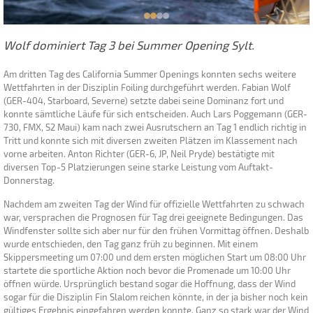
Wolf dominiert Tag 3 bei Summer Opening Sylt.
Am dritten Tag des California Summer Openings konnten sechs weitere
Wettfahrten in der Disziplin Foiling durchgeführt werden. Fabian Wolf
(GER-404, Starboard, Severne) setzte dabei seine Dominanz fort und
konnte sämtliche Läufe für sich entscheiden. Auch Lars Poggemann (GER-
730, FMX, S2 Maui) kam nach zwei Ausrutschern an Tag 1 endlich richtig in
Tritt und konnte sich mit diversen zweiten Plätzen im Klassement nach
vorne arbeiten. Anton Richter (GER-6, JP, Neil Pryde) bestätigte mit
diversen Top-5 Platzierungen seine starke Leistung vom Auftakt-
Donnerstag.
Nachdem am zweiten Tag der Wind für offizielle Wettfahrten zu schwach
war, versprachen die Prognosen für Tag drei geeignete Bedingungen. Das
Windfenster sollte sich aber nur für den frühen Vormittag öffnen. Deshalb
wurde entschieden, den Tag ganz früh zu beginnen. Mit einem
Skippersmeeting um 07:00 und dem ersten möglichen Start um 08:00 Uhr
startete die sportliche Aktion noch bevor die Promenade um 10:00 Uhr
öffnen würde. Ursprünglich bestand sogar die Hoffnung, dass der Wind
sogar für die Disziplin Fin Slalom reichen könnte, in der ja bisher noch kein
gültiges Ergebnis eingefahren werden konnte. Ganz so stark war der Wind