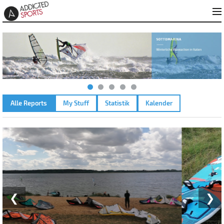
Alle Reports
My Stuff
Statistik
Kalender
SEELHAUSENER SEE – 08.08.2021
❮
❯