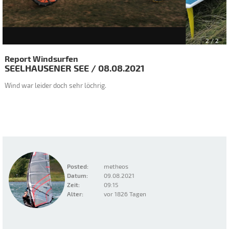
2
/ 2
Report Windsurfen
SEELHAUSENER SEE
/
08.08.2021
Wind war leider doch sehr löchrig.
Posted:
metheos
Datum:
09.08.2021
Zeit:
09:15
Alter:
vor 1826 Tagen