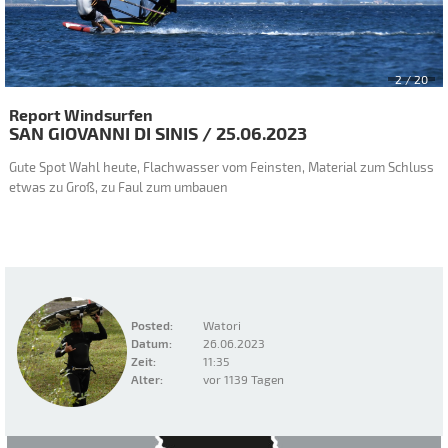
2
/ 20
Report Windsurfen
SAN GIOVANNI DI SINIS
/
25.06.2023
Gute Spot Wahl heute, Flachwasser vom Feinsten, Material zum Schluss
etwas zu Groß, zu Faul zum umbauen
Posted:
Watori
Datum:
26.06.2023
Zeit:
11:35
Alter:
vor 1139 Tagen