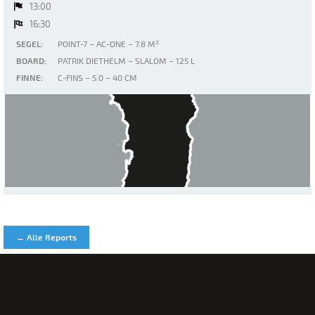
13:00
16:30
SEGEL:
POINT-7 – AC-ONE – 7.8 M²
BOARD:
PATRIK DIETHELM – SLALOM – 125 L
FINNE:
C-FINS – 5.0 – 40 CM
Murta Maria
← Alle Reports
Kontakt & Feedback
Impressum & Datenschutz
Nutzungsbedingungen
©
2026 ADDICTED-SPORTS.COM - ALLE RECHTE VORBEHALTEN