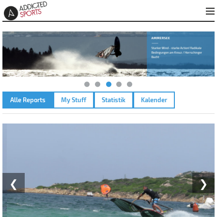
Alle Reports
My Stuff
Statistik
Kalender
MURTA MARIA – 08.07.2023
❮
❯