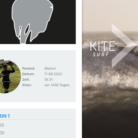
Posted:
Watori
Datum:
11.08.2022
Zeit:
16:31
Alter:
vor 1458 Tagen
ON 1
:45
:00