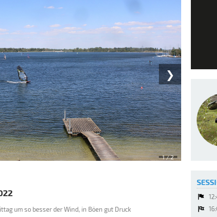
❯
2
/ 2
SESSI
022
12
16
ittag um so besser der Wind, in Böen gut Druck