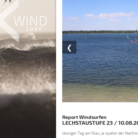
❮
Report Windsurfen
LECHSTAUSTUFE 23
/
10.08.2
lässiger Tag am Stau, je später der Nachm