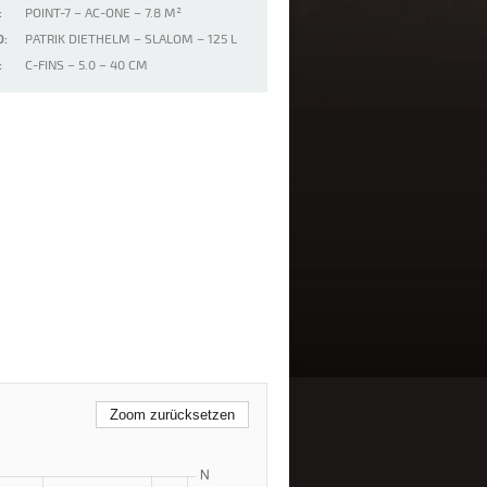
:
POINT-7 – AC-ONE – 7.8 M²
:
PATRIK DIETHELM – SLALOM – 125 L
:
C-FINS – 5.0 – 40 CM
Zoom zurücksetzen