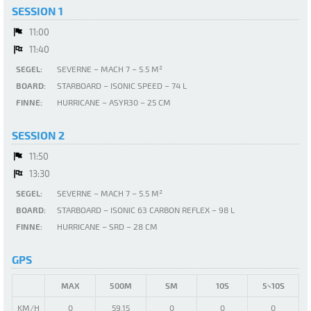
SESSION 1
11:00
11:40
SEGEL:
SEVERNE – MACH 7 – 5.5 M²
BOARD:
STARBOARD – ISONIC SPEED – 74 L
FINNE:
HURRICANE – ASYR30 – 25 CM
SESSION 2
11:50
13:30
SEGEL:
SEVERNE – MACH 7 – 5.5 M²
BOARD:
STARBOARD – ISONIC 63 CARBON REFLEX – 98 L
FINNE:
HURRICANE – SRD – 28 CM
GPS
MAX
500M
SM
10S
5×10S
KM/H
0
59.15
0
0
0