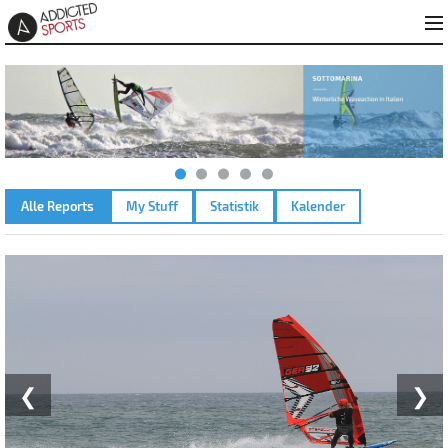
Alle Reports
My Stuff
Statistik
Kalender
LA PALME PLAGE DU ROUET – 02.06.2026
❮
❯