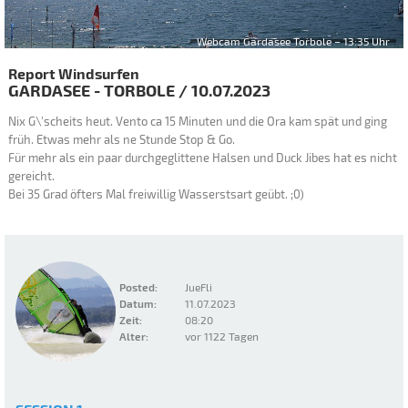
Webcam Gardasee Torbole – 13:35 Uhr
Report Windsurfen
GARDASEE - TORBOLE
/
10.07.2023
Nix G\'scheits heut. Vento ca 15 Minuten und die Ora kam spät und ging
früh. Etwas mehr als ne Stunde Stop & Go.
Für mehr als ein paar durchgeglittene Halsen und Duck Jibes hat es nicht
gereicht.
Bei 35 Grad öfters Mal freiwillig Wasserstsart geübt. ;0)
Posted:
JueFli
Datum:
11.07.2023
Zeit:
08:20
Alter:
vor 1122 Tagen