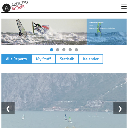
Alle Reports
My Stuff
Statistik
Kalender
GARDASEE - NAVENE – 27.06.2023
❮
❯