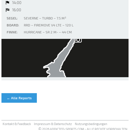
14:00
16:00
SEGEL:
SEVERNE – TURBO – 7.5 M²
BOARD:
RRD – FIREMOVE V4 LTE – 120 L
FINNE:
HURRICANE – SR 2 M- – 44 CM
Gardasee - Navene
← Alle Reports
Kontakt & Feedback
Impressum & Datenschutz
Nutzungsbedingungen
©
2026 ADDICTED-SPORTS.COM - ALLE RECHTE VORBEHALTEN