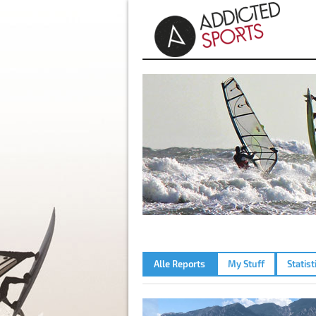
Alle Reports
My Stuff
Statist
GARDASEE - NAVENE – 23.0