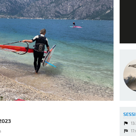
SESSI
2023
13
17
n