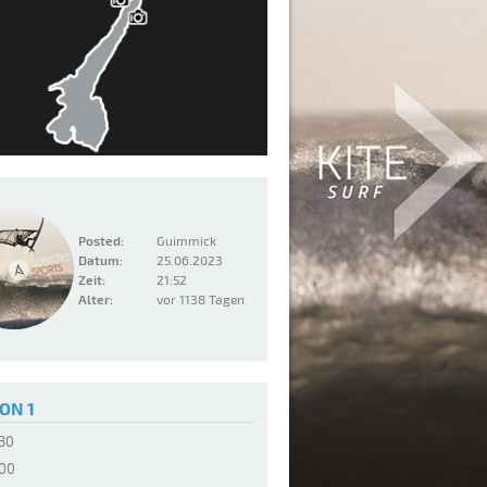
Posted:
Guimmick
Datum:
25.06.2023
Zeit:
21:52
Alter:
vor 1138 Tagen
ON 1
:30
:00