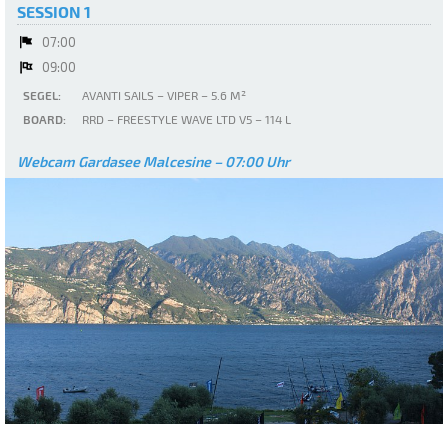
SESSION 1
07:00
09:00
SEGEL:
AVANTI SAILS – VIPER – 5.6 M²
BOARD:
RRD – FREESTYLE WAVE LTD V5 – 114 L
Webcam Gardasee Malcesine – 07:00 Uhr