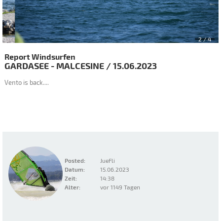
2
/ 4
Report Windsurfen
GARDASEE - MALCESINE
/
15.06.2023
Vento is back....
Posted:
JueFli
Datum:
15.06.2023
Zeit:
14:38
Alter:
vor 1149 Tagen