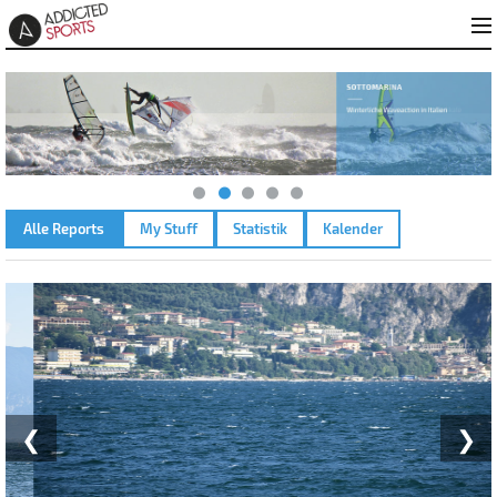
Alle Reports
My Stuff
Statistik
Kalender
GARDASEE - MALCESINE – 15.06.2023
❮
❯