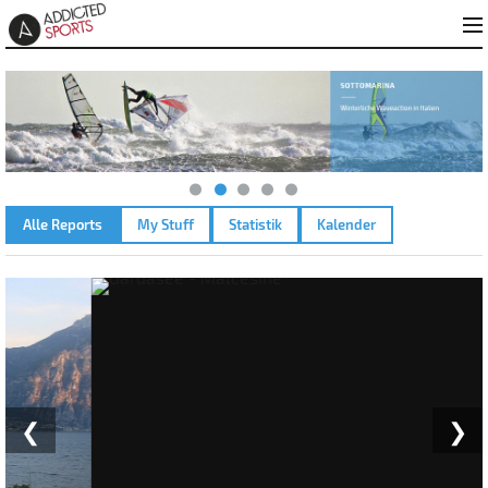
Alle Reports
My Stuff
Statistik
Kalender
GARDASEE - MALCESINE – 10.05.2022
❮
❯