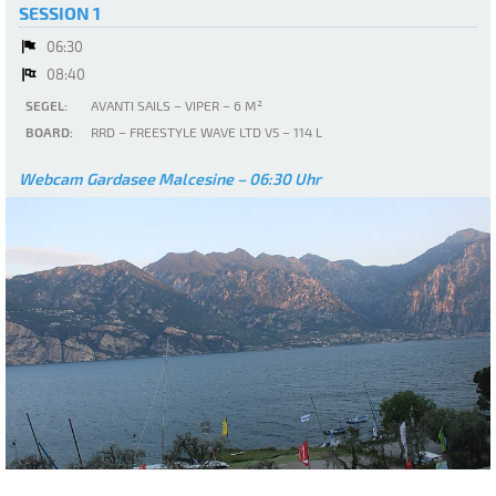
SESSION 1
06:30
08:40
SEGEL:
AVANTI SAILS – VIPER – 6 M²
BOARD:
RRD – FREESTYLE WAVE LTD V5 – 114 L
Webcam Gardasee Malcesine – 06:30 Uhr