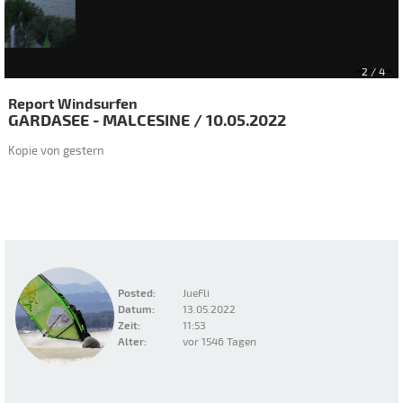
2
/ 4
Report Windsurfen
GARDASEE - MALCESINE
/
10.05.2022
Kopie von gestern
Posted:
JueFli
Datum:
13.05.2022
Zeit:
11:53
Alter:
vor 1546 Tagen