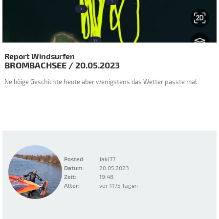
Report Windsurfen
BROMBACHSEE
/
20.05.2023
Ne böige Geschichte heute aber wenigstens das Wetter passte mal
Posted:
Jakl77
Datum:
20.05.2023
Zeit:
19:48
Alter:
vor 1175 Tagen