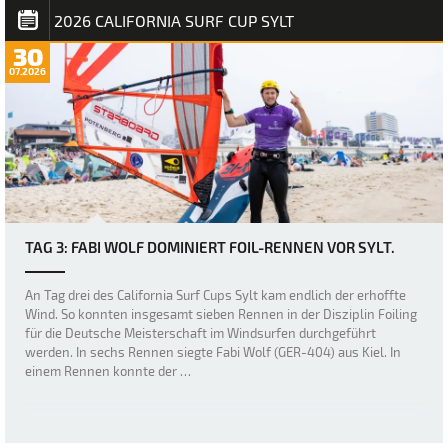
2026 CALIFORNIA SURF CUP SYLT
30
07.2026
TAG 3: FABI WOLF DOMINIERT FOIL-RENNEN VOR SYLT.
An Tag drei des California Surf Cups Sylt kam endlich der erhoffte
Wind. So konnten insgesamt sieben Rennen in der Disziplin Foiling
für die Deutsche Meisterschaft im Windsurfen durchgeführt
werden. In sechs Rennen siegte Fabi Wolf (GER-404) aus Kiel. In
einem Rennen konnte der …