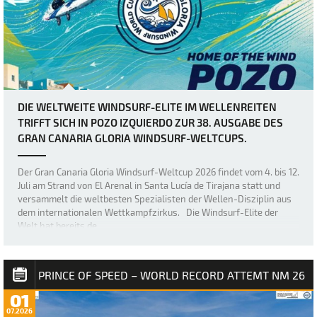
DIE WELTWEITE WINDSURF-ELITE IM WELLENREITEN
TRIFFT SICH IN POZO IZQUIERDO ZUR 38. AUSGABE DES
GRAN CANARIA GLORIA WINDSURF-WELTCUPS.
Der Gran Canaria Gloria Windsurf-Weltcup 2026 findet vom 4. bis 12.
Juli am Strand von El Arenal in Santa Lucía de Tirajana statt und
versammelt die weltbesten Spezialisten der Wellen-Disziplin aus
dem internationalen Wettkampfzirkus. Die Windsurf-Elite der
Welt hat bereits de…
PRINCE OF SPEED – WORLD RECORD ATTEMT NM 26
01
07.2026