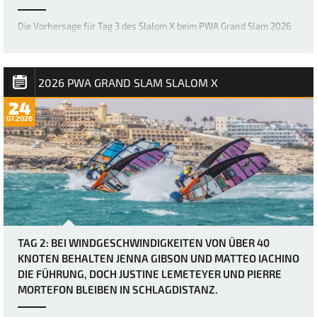
Die Vorhersage für Tag 3 des Slalom X beim PWA Grand Slam 2026
auf Fuerteventura war zwar schon immer als extrem windig
angekündigt worden, doch bei Berichten von Windböen von bis zu
50 Knoten hätten sich viele wohl kaum vorstellen können, wie
brutal es in Sotavento manchmal zug…
2026 PWA GRAND SLAM SLALOM X
24
07.2026
TAG 2: BEI WINDGESCHWINDIGKEITEN VON ÜBER 40
KNOTEN BEHALTEN JENNA GIBSON UND MATTEO IACHINO
DIE FÜHRUNG, DOCH JUSTINE LEMETEYER UND PIERRE
MORTEFON BLEIBEN IN SCHLAGDISTANZ.