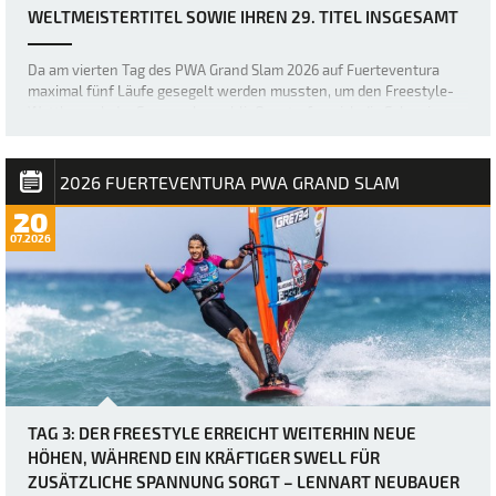
WELTMEISTERTITEL SOWIE IHREN 29. TITEL INSGESAMT
Da am vierten Tag des PWA Grand Slam 2026 auf Fuerteventura
maximal fünf Läufe gesegelt werden mussten, um den Freestyle-
Wettbewerb der Frauen abzuschließen, trafen sich die Fahrerinnen
etwas später als üblich – um 12 Uhr –, bevor der Finaltag in Gang
kam. Die heutigen Bedingung…
2026 FUERTEVENTURA PWA GRAND SLAM
20
07.2026
TAG 3: DER FREESTYLE ERREICHT WEITERHIN NEUE
HÖHEN, WÄHREND EIN KRÄFTIGER SWELL FÜR
ZUSÄTZLICHE SPANNUNG SORGT – LENNART NEUBAUER