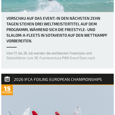
VORSCHAU AUF DAS EVENT: IN DEN NÄCHSTEN ZEHN
TAGEN STEHEN DREI WELTMEISTERTITEL AUF DEM
PROGRAMM, WÄHREND SICH DIE FREESTYLE- UND
SLALOM-X-FLEETS IN SOTAVENTO AUF DEN WETTKAMPF
VORBEREITEN.
Vom 17. bis 26. Juli werden die weltbesten Freestyler und
Slalomfahrer zum 38. Fuerteventura PWA Grand Slam nach
Sotavento strömen. Bei der diesjährigen Veranstaltung werden drei
Weltmeistertitel vergeben: der Weltmeistertitel im Freestyle der
Frauen sowie die Weltmeistertitel i…
2026 IFCA FOILING EUROPEAN CHAMPIONSHIPS
15
07.2026