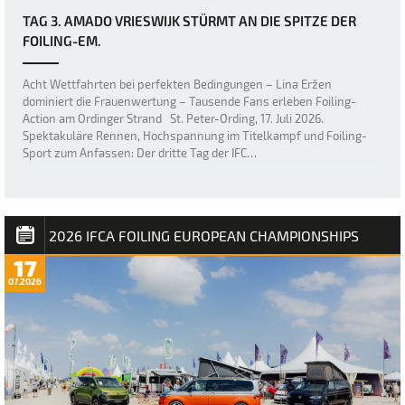
TAG 3. AMADO VRIESWIJK STÜRMT AN DIE SPITZE DER
FOILING-EM.
Acht Wettfahrten bei perfekten Bedingungen – Lina Eržen
dominiert die Frauenwertung – Tausende Fans erleben Foiling-
Action am Ordinger Strand St. Peter-Ording, 17. Juli 2026.
Spektakuläre Rennen, Hochspannung im Titelkampf und Foiling-
Sport zum Anfassen: Der dritte Tag der IFC…
2026 IFCA FOILING EUROPEAN CHAMPIONSHIPS
17
07.2026