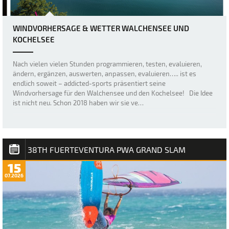
WINDVORHERSAGE & WETTER WALCHENSEE UND
KOCHELSEE
Nach vielen vielen Stunden programmieren, testen, evaluieren,
ändern, ergänzen, auswerten, anpassen, evaluieren….. ist es
endlich soweit – addicted-sports präsentiert seine
Windvorhersage für den Walchensee und den Kochelsee! Die Idee
ist nicht neu. Schon 2018 haben wir sie ve…
38TH FUERTEVENTURA PWA GRAND SLAM
15
07.2026