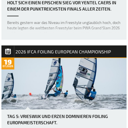
HOLT SICH EINEN EPISCHEN SIEG VOR YENTEL CAERS IN
EINEM DER PUNKTREICHSTEN FINALS ALLER ZEITEN.
Bereits gestern war das Niveau im Freestyle unglaublich hoch, doch
heute legten die weltbesten Freestyler beim PWA Grand Slam 2026
auf Fuerteventura die Messlatte noch einmal höher, als über Nacht
ein neuer, größerer Swell nach Sotavento rollte und für einige der
besten Freestyl…
2026 IFCA FOILING EUROPEAN CHAMPIONSHIP
19
07.2026
TAG 5: VRIESWIJK UND ERZEN DOMINIEREN FOILING
EUROPAMEISTERSCHAFT.