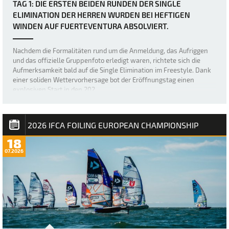
TAG 1: DIE ERSTEN BEIDEN RUNDEN DER SINGLE
ELIMINATION DER HERREN WURDEN BEI HEFTIGEN
WINDEN AUF FUERTEVENTURA ABSOLVIERT.
Nachdem die Formalitäten rund um die Anmeldung, das Aufriggen
und das offizielle Gruppenfoto erledigt waren, richtete sich die
Aufmerksamkeit bald auf die Single Elimination im Freestyle. Dank
einer soliden Wettervorhersage bot der Eröffnungstag einen
explosiven Start in den 202…
2026 IFCA FOILING EUROPEAN CHAMPIONSHIP
18
07.2026