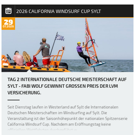
2026 CALIFORNIA WINDSURF CUP SYLT
29
07.2026
TAG 2 INTERNATIONALE DEUTSCHE MEISTERSCHAFT AUF
SYLT - FABI WOLF GEWINNT GROSSEN PREIS DER LVM V
ERSICHERUNG.
Seit Dienstag laufen in Westerland auf Sylt die Internationalen
Deutschen Meisterschaften im Windsurfing auf Sylt. Die
Veranstaltung ist der Saisonhöhepunkt der nationalen Spitzenserie
California Windsurf Cup. Nachdem am Eröffnungstag keine
offiziellen Wettfahrten durchgeführt w…