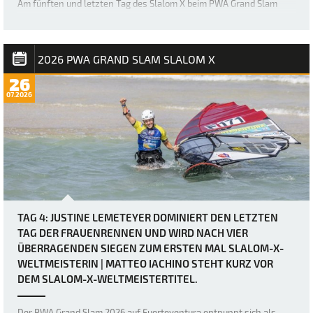
Am fünften und letzten Tag des Slalom X beim PWA Grand Slam
2026 auf Fuerteventura wurden zwei weitere eliminations für die
Herrenfleet abgeschlossen, doch was als vermeintlich relativ
einfacher letzter Tag für Matteo Iachino (Starboard / NeilPryde / Z
Fins) seinen ersten Slalom…
2026 PWA GRAND SLAM SLALOM X
26
07.2026
TAG 4: JUSTINE LEMETEYER DOMINIERT DEN LETZTEN
TAG DER FRAUENRENNEN UND WIRD NACH VIER
ÜBERRAGENDEN SIEGEN ZUM ERSTEN MAL SLALOM-X-
WELTMEISTERIN | MATTEO IACHINO STEHT KURZ VOR
DEM SLALOM-X-WELTMEISTERTITEL.
Der PWA Grand Slam 2026 auf Fuerteventura entpuppt sich als