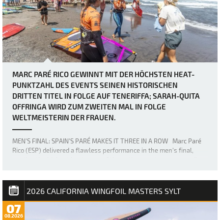
MARC PARÉ RICO GEWINNT MIT DER HÖCHSTEN HEAT-
PUNKTZAHL DES EVENTS SEINEN HISTORISCHEN
DRITTEN TITEL IN FOLGE AUF TENERIFFA; SARAH-QUITA
OFFRINGA WIRD ZUM ZWEITEN MAL IN FOLGE
WELTMEISTERIN DER FRAUEN.
MEN'S FINAL: SPAIN'S PARÉ MAKES IT THREE IN A ROW Marc Paré
Rico (ESP) delivered a flawless performance in the men's final,
posting the highest heat score of the entire event - a commanding
36.63, highlighted by a perfect 20-point ride for jumping - 2 x
perfect 10's - to win T…
2026 CALIFORNIA WINGFOIL MASTERS SYLT
07
08.2026