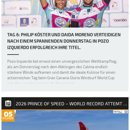
TAG 6: PHILIP KÖSTER UND DAIDA MORENO VERTEIDIGEN
NACH EINEM SPANNENDEN DONNERSTAG IN POZO
IZQUIERDO ERFOLGREICH IHRE TITEL.
Pozo Izquierdo bot erneut einen unvergesslichen Wettkampftag,
als am Donnerstag nach dem Abklingen des Calima endlich
stärkere Winde aufkamen und damit die ideale Kulisse für einen
actionreichen Tag beim Gran Canaria Gloria Windsurf World Cup
schufen, an dem sowohl die Hauptrund…
2026 PRINCE OF SPEED – WORLD RECORD ATTEMT NM
05
07.2026