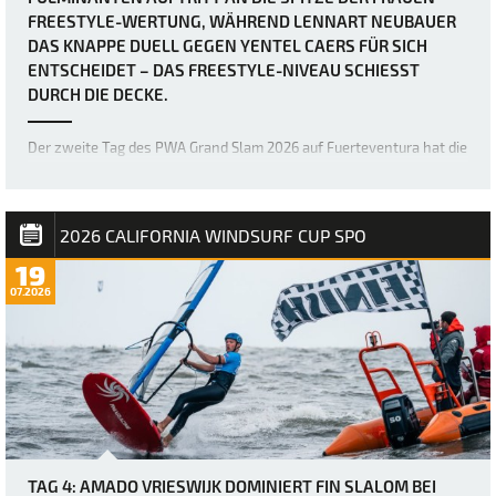
FREESTYLE-WERTUNG, WÄHREND LENNART NEUBAUER
DAS KNAPPE DUELL GEGEN YENTEL CAERS FÜR SICH
ENTSCHEIDET – DAS FREESTYLE-NIVEAU SCHIESST D
URCH DIE DECKE.
Der zweite Tag des PWA Grand Slam 2026 auf Fuerteventura hat die
Erwartungen mehr als erfüllt, denn die Akrobaten der Freestyle-
Welt haben erneut die Messlatte dafür höher gelegt, was im
Freestyle-Bereich möglich ist. Bereits gestern war das Niveau
unglaublich hoch, doch über Na…
2026 CALIFORNIA WINDSURF CUP SPO
19
07.2026
TAG 4: AMADO VRIESWIJK DOMINIERT FIN SLALOM BEI