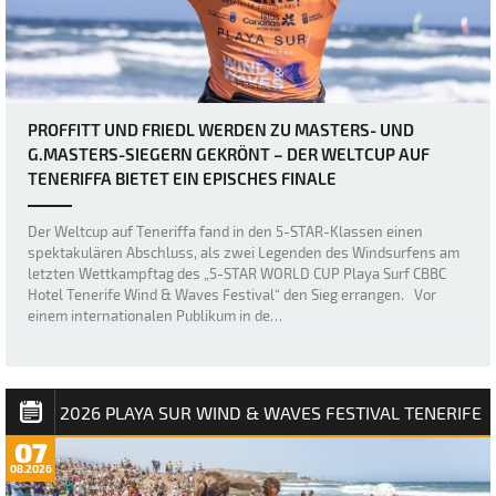
PROFFITT UND FRIEDL WERDEN ZU MASTERS- UND
G.MASTERS-SIEGERN GEKRÖNT – DER WELTCUP AUF
TENERIFFA BIETET EIN EPISCHES FINALE
Der Weltcup auf Teneriffa fand in den 5-STAR-Klassen einen
spektakulären Abschluss, als zwei Legenden des Windsurfens am
letzten Wettkampftag des „5-STAR WORLD CUP Playa Surf CBBC
Hotel Tenerife Wind & Waves Festival“ den Sieg errangen. Vor
einem internationalen Publikum in de…
2026 PLAYA SUR WIND & WAVES FESTIVAL TENERIFE
07
08.2026