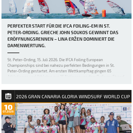
PERFEKTER START FÜR DIE IFCA FOILING-EM IN ST.
PETER-ORDING. GRIECHE JOHN SOUKOS GEWINNT DAS
ERÖFFNUNGSRENNEN – LINA ERŽEN DOMINIERT DIE
DAMENWERTUNG.
St. Peter-Ording, 15. Juli 2026. Die IFCA Foiling European
Championships sind bei nahezu perfekten Bedingungen in St.
Peter-Ording gestartet. Am ersten Wettkampftag gingen 65
Athletinnen und Athleten aus 16 Nationen vor dem Ordinger Strand
aufs Wasser. Bei Windgeschwindigkeiten …
2026 GRAN CANARIA GLORIA WINDSURF WORLD CUP
10
07.2026