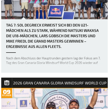
TAG 7: SOL DEGRIECK ERWEIST SICH BEI DEN U21-
MÄDCHEN ALS ZU STARK, WÄHREND NATSUKI WAKASA
DIE U18-MÄDCHEN, LARS GOBISCH DIE MASTERS UND
MIKE FRIEDL DIE GRAND MASTERS GEWINNEN –
ERGEBNISSE AUS ALLEN FLEETS.
Nach dem Abschluss der Hauptrunden gestern lag der Fokus am 7.
Tag des Gran Canaria Gloria Windsurf World Cup 2026 wieder auf
den wenigen Klassen, in denen noch keine Ergebnisse vorlagen –
nämlich den U18- und U21-Mädchen sowie den Masters und Grand
Masters. Die sich stetig verb…
2026 GRAN CANARIA GLORIA WINDSURF WORLD CUP
09
07.2026