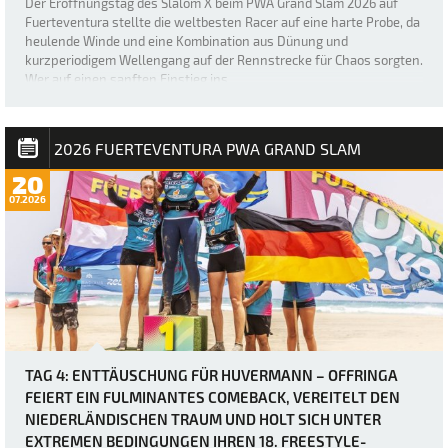
Der Eröffnungstag des Slalom X beim PWA Grand Slam 2026 auf
Fuerteventura stellte die weltbesten Racer auf eine harte Probe, da
heulende Winde und eine Kombination aus Dünung und
kurzperiodigem Wellengang auf der Rennstrecke für Chaos sorgten.
Wer auf einen sanften Einstieg ins …
2026 FUERTEVENTURA PWA GRAND SLAM
20
07.2026
TAG 4: ENTTÄUSCHUNG FÜR HUVERMANN – OFFRINGA
FEIERT EIN FULMINANTES COMEBACK, VEREITELT DEN
NIEDERLÄNDISCHEN TRAUM UND HOLT SICH UNTER
EXTREMEN BEDINGUNGEN IHREN 18. FREESTYLE-