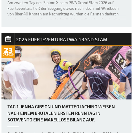
Am zweiten Tag des Slalom X beim PWA Grand Slam 2026 auf
Fuerteventura ließ der Seegang etwas nach, doch mit Windböen
von über 40 Knoten am Nachmittag wurden die Rennen dadurch
nicht unbedingt einfacher, da der Mut der weltbesten Windsurfer
erneut durch heftige Böen und den „Dea…
2026 FUERTEVENTURA PWA GRAND SLAM
23
07.2026
TAG 1: JENNA GIBSON UND MATTEO IACHINO WEISEN
NACH EINEM BRUTALEN ERSTEN RENNTAG IN
SOTAVENTO EINE MAKELLOSE BILANZ AUF.