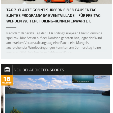
TAG 2: FLAUTE GÖNNT SURFERN EINEN PAUSENTAG.
BUNTES PROGRAMM IM EVENTVILLAGE – FÜR FREITAG
WERDEN WEITERE FOILING-RENNEN ERWARTET.
Nachdem der erste Tag der IFCA Foiling European Championships
spektakuläre Action auf der Nordsee geboten hat, legte der Wind
am zweiten Veranstaltungstag eine Pause ein. Mangels
ausreichender Windbedingungen konnten am Donnerstag keine
weiteren Wettfahrten beim California Winds…
NEU BEI ADDICTED-SPORTS
16
07.2026