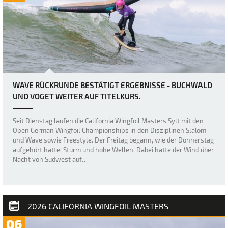
WAVE RÜCKRUNDE BESTÄTIGT ERGEBNISSE - BUCHWALD
UND VOGET WEITER AUF TITELKURS.
Seit Dienstag laufen die California Wingfoil Masters Sylt mit den
Open German Wingfoil Championships in den Disziplinen Slalom
und Wave sowie Freestyle. Der Freitag begann, wie der Donnerstag
aufgehört hatte: Sturm und hohe Wellen. Dabei hatte der Wind über
Nacht von Südwest auf…
2026 CALIFORNIA WINGFOIL MASTERS
06