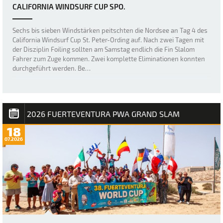
CALIFORNIA WINDSURF CUP SPO.
Sechs bis sieben Windstärken peitschten die Nordsee an Tag 4 des
California Windsurf Cup St. Peter-Ording auf. Nach zwei Tagen mit
der Disziplin Foiling sollten am Samstag endlich die Fin Slalom
Fahrer zum Zuge kommen. Zwei komplette Eliminationen konnten
durchgeführt werden. Be…
2026 FUERTEVENTURA PWA GRAND SLAM
18
07.2026