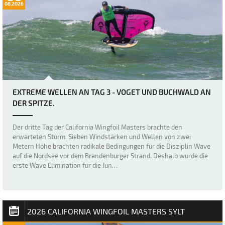
08.2026
EXTREME WELLEN AN TAG 3 - VOGET UND BUCHWALD AN
DER SPITZE.
Der dritte Tag der California Wingfoil Masters brachte den
erwarteten Sturm. Sieben Windstärken und Wellen von zwei
Metern Höhe brachten radikale Bedingungen für die Disziplin Wave
auf die Nordsee vor dem Brandenburger Strand. Deshalb wurde die
erste Wave Elimination für die Jun…
2026 CALIFORNIA WINGFOIL MASTERS SYLT