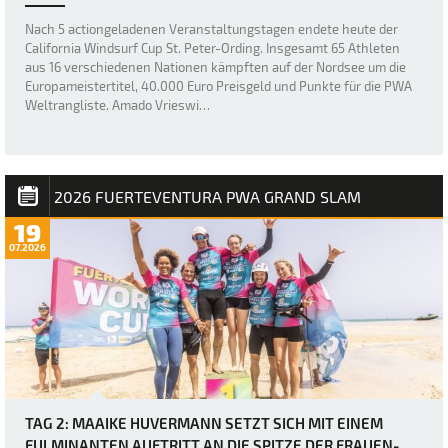
Nach 5 actiongeladenen Veranstaltungstagen endete heute der
California Windsurf Cup St. Peter-Ording. Insgesamt 65 Athleten
aus 16 verschiedenen Nationen kämpften auf der Nordsee um die
Europameistertitel, 40.000 Euro Preisgeld und Punkte für die PWA
Weltrangliste. Amado Vrieswi…
2026 FUERTEVENTURA PWA GRAND SLAM
19
07.2026
TAG 2: MAAIKE HUVERMANN SETZT SICH MIT EINEM
FULMINANTEN AUFTRITT AN DIE SPITZE DER FRAUEN-