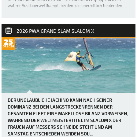
wahrer Ausdauerwettkampf, bei dem die unerbittlich heulenden
Winde keine Verschnaufpause zulassen und die mentalen und
körperlichen Fähigkeiten der weltbesten Windsurfer bis an ihre
absoluten Grenzen bringen. Heute herr…
2026 PWA GRAND SLAM SLALOM X
25
07.2026
DER UNGLAUBLICHE IACHINO KANN NACH SEINER
DOMINANZ BEI DEN LANGSTRECKENRENNEN DER
GESAMTEN FLEET EINE MAKELLOSE BILANZ VORWEISEN,
WÄHREND DER WELTMEISTERTITEL IM SLALOM X DER
FRAUEN AUF MESSERS SCHNEIDE STEHT UND AM
SAMSTAG ENTSCHIEDEN WERDEN SOLL.