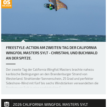
05
08.2026
FREESTYLE-ACTION AM ZWEITEN TAG DER CALIFORNIA
WINGFOIL MASTERS SYLT - CHRISTAHL UND BUCHWALD
AN DER SPITZE.
Der zweite Tag der California Wingfoil Masters brachte nahezu
karibische Bedingungen an den Brandenburger Strand von
Westerland. Strahlender Sonnenschein, 25 Grad und perfekter
Sideshore-Wind mit fünf bis sechs Windstärken verwandelten die
Nordsee vor Sylt in eine spektakuläre F…
2026 CALIFORNIA WINGFOIL MASTERS SYLT