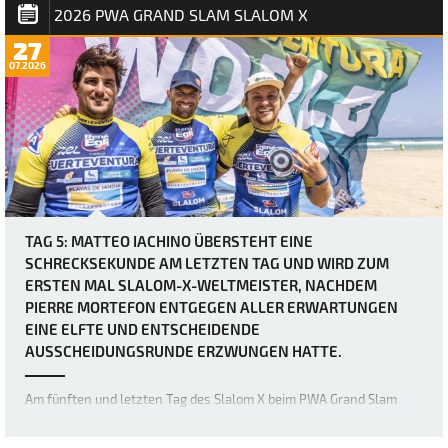
2026 PWA GRAND SLAM SLALOM X
27
07.2026
TAG 5: MATTEO IACHINO ÜBERSTEHT EINE
SCHRECKSEKUNDE AM LETZTEN TAG UND WIRD ZUM
ERSTEN MAL SLALOM-X-WELTMEISTER, NACHDEM
PIERRE MORTEFON ENTGEGEN ALLER ERWARTUNGEN
EINE ELFTE UND ENTSCHEIDENDE
AUSSCHEIDUNGSRUNDE ERZWUNGEN HATTE.
Am fünften und letzten Tag des Slalom X beim PWA Grand Slam
2026 auf Fuerteventura wurden zwei weitere eliminations für die
Herrenfleet abgeschlossen, doch was als vermeintlich relativ