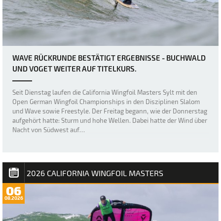
WAVE RÜCKRUNDE BESTÄTIGT ERGEBNISSE - BUCHWALD
UND VOGET WEITER AUF TITELKURS.
Seit Dienstag laufen die California Wingfoil Masters Sylt mit den
Open German Wingfoil Championships in den Disziplinen Slalom
und Wave sowie Freestyle. Der Freitag begann, wie der Donnerstag
aufgehört hatte: Sturm und hohe Wellen. Dabei hatte der Wind über
Nacht von Südwest auf…
2026 CALIFORNIA WINGFOIL MASTERS
06
08.2026