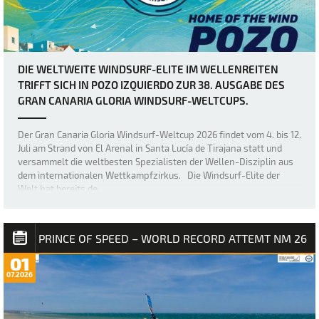
DIE WELTWEITE WINDSURF-ELITE IM WELLENREITEN
TRIFFT SICH IN POZO IZQUIERDO ZUR 38. AUSGABE DES
GRAN CANARIA GLORIA WINDSURF-WELTCUPS.
Der Gran Canaria Gloria Windsurf-Weltcup 2026 findet vom 4. bis 12.
Juli am Strand von El Arenal in Santa Lucía de Tirajana statt und
versammelt die weltbesten Spezialisten der Wellen-Disziplin aus
dem internationalen Wettkampfzirkus. Die Windsurf-Elite der
Welt hat bereits de…
PRINCE OF SPEED – WORLD RECORD ATTEMT NM 26
01
07.2026