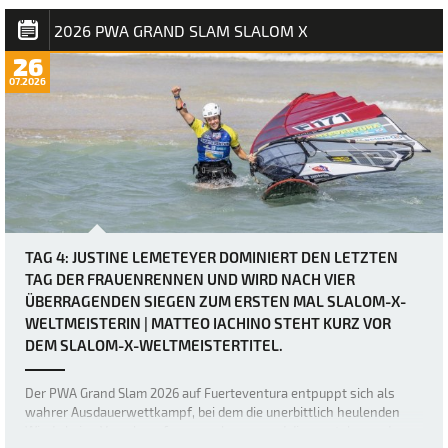
einfacher letzter Tag für Matteo Iachino (Starboard / NeilPryde / Z
Fins) seinen ersten Slalom…
2026 PWA GRAND SLAM SLALOM X
26
07.2026
TAG 4: JUSTINE LEMETEYER DOMINIERT DEN LETZTEN
TAG DER FRAUENRENNEN UND WIRD NACH VIER
ÜBERRAGENDEN SIEGEN ZUM ERSTEN MAL SLALOM-X-
WELTMEISTERIN | MATTEO IACHINO STEHT KURZ VOR
DEM SLALOM-X-WELTMEISTERTITEL.
Der PWA Grand Slam 2026 auf Fuerteventura entpuppt sich als
wahrer Ausdauerwettkampf, bei dem die unerbittlich heulenden
Winde keine Verschnaufpause zulassen und die mentalen und