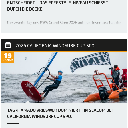
ENTSCHEIDET – DAS FREESTYLE-NIVEAU SCHIESST D
URCH DIE DECKE.
Der zweite Tag des PWA Grand Slam 2026 auf Fuerteventura hat die
Erwartungen mehr als erfüllt, denn die Akrobaten der Freestyle-
Welt haben erneut die Messlatte dafür höher gelegt, was im
Freestyle-Bereich möglich ist. Bereits gestern war das Niveau
unglaublich hoch, doch über Na…
2026 CALIFORNIA WINDSURF CUP SPO
19
07.2026
TAG 4: AMADO VRIESWIJK DOMINIERT FIN SLALOM BEI
CALIFORNIA WINDSURF CUP SPO.