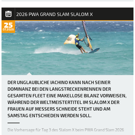
körperlichen Fähigkeiten der weltbesten Windsurfer bis an ihre
absoluten Grenzen bringen. Heute herr…
2026 PWA GRAND SLAM SLALOM X
25
07.2026
DER UNGLAUBLICHE IACHINO KANN NACH SEINER
DOMINANZ BEI DEN LANGSTRECKENRENNEN DER
GESAMTEN FLEET EINE MAKELLOSE BILANZ VORWEISEN,
WÄHREND DER WELTMEISTERTITEL IM SLALOM X DER
FRAUEN AUF MESSERS SCHNEIDE STEHT UND AM
SAMSTAG ENTSCHIEDEN WERDEN SOLL.
Die Vorhersage für Tag 3 des Slalom X beim PWA Grand Slam 2026