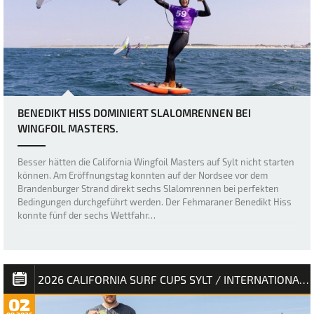
BENEDIKT HISS DOMINIERT SLALOMRENNEN BEI
WINGFOIL MASTERS.
Besser hätten die California Wingfoil Masters auf Sylt nicht starten
können. Am Eröffnungstag konnten auf der Nordsee vor dem
Brandenburger Strand direkt sechs Slalomrennen bei perfekten
Bedingungen durchgeführt werden. Der Fehmaraner Benedikt Hiss
konnte fünf der sechs Wettfahr…
2026 CALIFORNIA SURF CUPS SYLT / INTERNATIONALE DEUTSCHE MEISTERSCHAFT
02