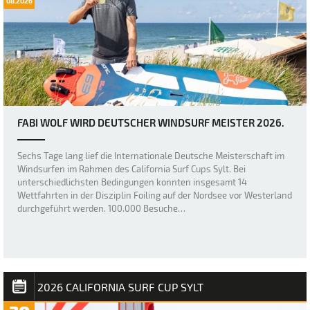
08.2026
FABI WOLF WIRD DEUTSCHER WINDSURF MEISTER 2026.
Sechs Tage lang lief die Internationale Deutsche Meisterschaft im
Windsurfen im Rahmen des California Surf Cups Sylt. Bei
unterschiedlichsten Bedingungen konnten insgesamt 14
Wettfahrten in der Disziplin Foiling auf der Nordsee vor Westerland
durchgeführt werden. 100.000 Besuche…
2026 CALIFORNIA SURF CUP SYLT