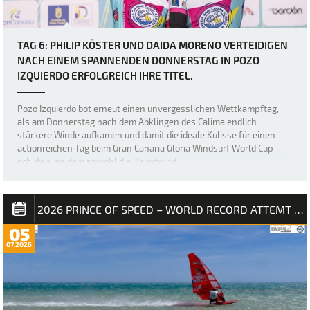
TAG 6: PHILIP KÖSTER UND DAIDA MORENO VERTEIDIGEN
NACH EINEM SPANNENDEN DONNERSTAG IN POZO
IZQUIERDO ERFOLGREICH IHRE TITEL.
Pozo Izquierdo bot erneut einen unvergesslichen Wettkampftag,
als am Donnerstag nach dem Abklingen des Calima endlich
stärkere Winde aufkamen und damit die ideale Kulisse für einen
actionreichen Tag beim Gran Canaria Gloria Windsurf World Cup
schufen, an dem sowohl die Hauptrund…
2026 PRINCE OF SPEED – WORLD RECORD ATTEMT NM
05
07.2026