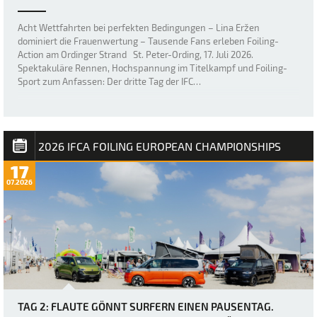
Acht Wettfahrten bei perfekten Bedingungen – Lina Eržen
dominiert die Frauenwertung – Tausende Fans erleben Foiling-
Action am Ordinger Strand St. Peter-Ording, 17. Juli 2026.
Spektakuläre Rennen, Hochspannung im Titelkampf und Foiling-
Sport zum Anfassen: Der dritte Tag der IFC…
2026 IFCA FOILING EUROPEAN CHAMPIONSHIPS
17
07.2026
TAG 2: FLAUTE GÖNNT SURFERN EINEN PAUSENTAG.