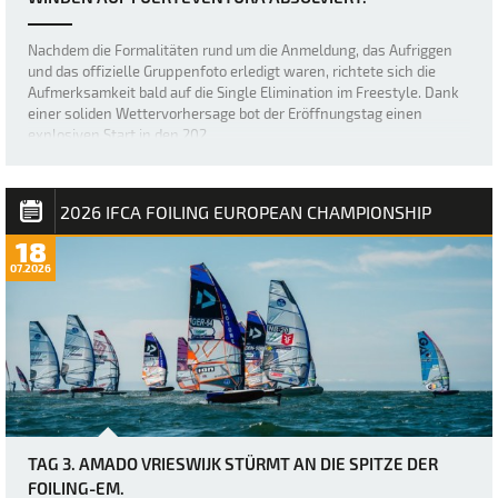
Nachdem die Formalitäten rund um die Anmeldung, das Aufriggen
und das offizielle Gruppenfoto erledigt waren, richtete sich die
Aufmerksamkeit bald auf die Single Elimination im Freestyle. Dank
einer soliden Wettervorhersage bot der Eröffnungstag einen
explosiven Start in den 202…
2026 IFCA FOILING EUROPEAN CHAMPIONSHIP
18
07.2026
TAG 3. AMADO VRIESWIJK STÜRMT AN DIE SPITZE DER
FOILING-EM.