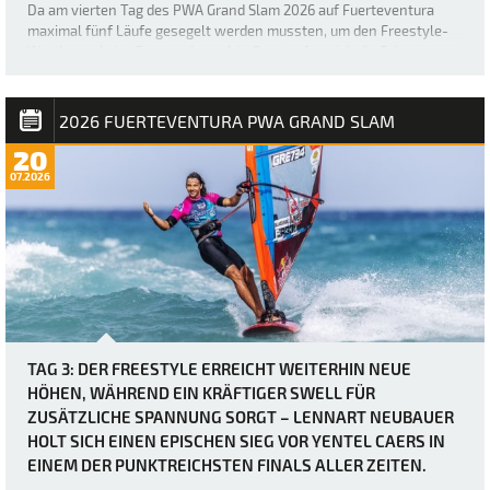
Da am vierten Tag des PWA Grand Slam 2026 auf Fuerteventura
maximal fünf Läufe gesegelt werden mussten, um den Freestyle-
Wettbewerb der Frauen abzuschließen, trafen sich die Fahrerinnen
etwas später als üblich – um 12 Uhr –, bevor der Finaltag in Gang
kam. Die heutigen Bedingung…
2026 FUERTEVENTURA PWA GRAND SLAM
20
07.2026
TAG 3: DER FREESTYLE ERREICHT WEITERHIN NEUE
HÖHEN, WÄHREND EIN KRÄFTIGER SWELL FÜR
ZUSÄTZLICHE SPANNUNG SORGT – LENNART NEUBAUER
HOLT SICH EINEN EPISCHEN SIEG VOR YENTEL CAERS IN
EINEM DER PUNKTREICHSTEN FINALS ALLER ZEITEN.