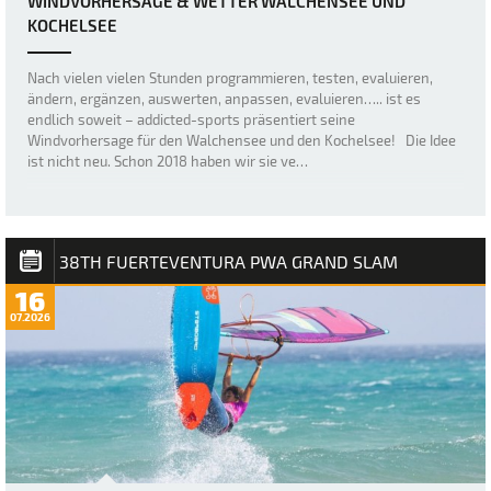
WINDVORHERSAGE & WETTER WALCHENSEE UND
KOCHELSEE
Nach vielen vielen Stunden programmieren, testen, evaluieren,
ändern, ergänzen, auswerten, anpassen, evaluieren….. ist es
endlich soweit – addicted-sports präsentiert seine
Windvorhersage für den Walchensee und den Kochelsee! Die Idee
ist nicht neu. Schon 2018 haben wir sie ve…
38TH FUERTEVENTURA PWA GRAND SLAM
16
07.2026