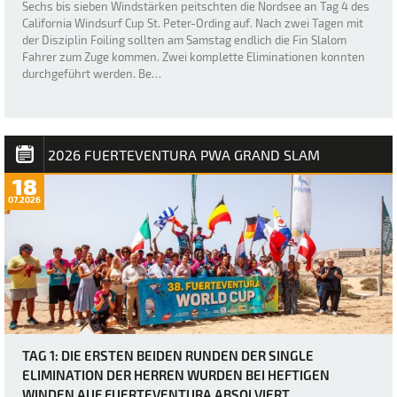
Sechs bis sieben Windstärken peitschten die Nordsee an Tag 4 des
California Windsurf Cup St. Peter-Ording auf. Nach zwei Tagen mit
der Disziplin Foiling sollten am Samstag endlich die Fin Slalom
Fahrer zum Zuge kommen. Zwei komplette Eliminationen konnten
durchgeführt werden. Be…
2026 FUERTEVENTURA PWA GRAND SLAM
18
07.2026
TAG 1: DIE ERSTEN BEIDEN RUNDEN DER SINGLE
ELIMINATION DER HERREN WURDEN BEI HEFTIGEN
WINDEN AUF FUERTEVENTURA ABSOLVIERT.