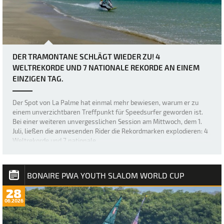
DER TRAMONTANE SCHLÄGT WIEDER ZU! 4
WELTREKORDE UND 7 NATIONALE REKORDE AN EINEM
EINZIGEN TAG.
Der Spot von La Palme hat einmal mehr bewiesen, warum er zu
einem unverzichtbaren Treffpunkt für Speedsurfer geworden ist.
Bei einer weiteren unvergesslichen Session am Mittwoch, dem 1.
Juli, ließen die anwesenden Rider die Rekordmarken explodieren: 4
Weltrekorde und 7 nationale…
BONAIRE PWA YOUTH SLALOM WORLD CUP
28
06.2026