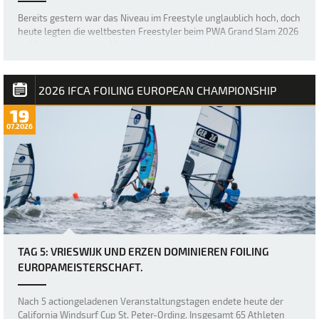
Bereits gestern war das Niveau im Freestyle unglaublich hoch, doch
heute legten die weltbesten Freestyler beim PWA Grand Slam 2026
auf Fuerteventura die Messlatte noch einmal höher, als über Nacht
ein neuer, größerer Swell nach Sotavento rollte und für einige der
besten Freestyl…
2026 IFCA FOILING EUROPEAN CHAMPIONSHIP
19
07.2026
TAG 5: VRIESWIJK UND ERZEN DOMINIEREN FOILING
EUROPAMEISTERSCHAFT.
Nach 5 actiongeladenen Veranstaltungstagen endete heute der
California Windsurf Cup St. Peter-Ording. Insgesamt 65 Athleten