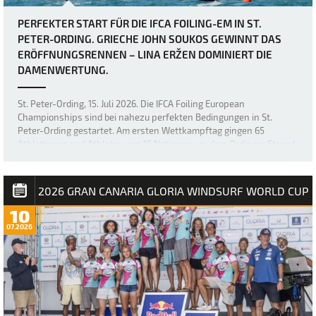
PERFEKTER START FÜR DIE IFCA FOILING-EM IN ST.
PETER-ORDING. GRIECHE JOHN SOUKOS GEWINNT DAS
ERÖFFNUNGSRENNEN – LINA ERŽEN DOMINIERT DIE
DAMENWERTUNG.
St. Peter-Ording, 15. Juli 2026. Die IFCA Foiling European
Championships sind bei nahezu perfekten Bedingungen in St.
Peter-Ording gestartet. Am ersten Wettkampftag gingen 65
Athletinnen und Athleten aus 16 Nationen vor dem Ordinger Strand
aufs Wasser. Bei Windgeschwindigkeiten …
2026 GRAN CANARIA GLORIA WINDSURF WORLD CUP
10
07.2026