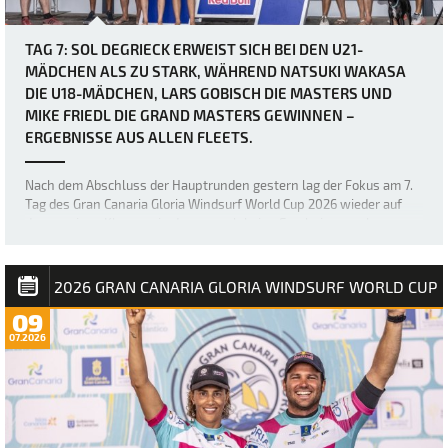
TAG 7: SOL DEGRIECK ERWEIST SICH BEI DEN U21-
MÄDCHEN ALS ZU STARK, WÄHREND NATSUKI WAKASA
DIE U18-MÄDCHEN, LARS GOBISCH DIE MASTERS UND
MIKE FRIEDL DIE GRAND MASTERS GEWINNEN –
ERGEBNISSE AUS ALLEN FLEETS.
Nach dem Abschluss der Hauptrunden gestern lag der Fokus am 7.
Tag des Gran Canaria Gloria Windsurf World Cup 2026 wieder auf
den wenigen Klassen, in denen noch keine Ergebnisse vorlagen –
nämlich den U18- und U21-Mädchen sowie den Masters und Grand
Masters. Die sich stetig verb…
2026 GRAN CANARIA GLORIA WINDSURF WORLD CUP
09
07.2026