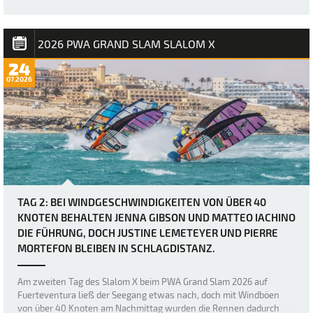
auf Fuerteventura war zwar schon immer als extrem windig
angekündigt worden, doch bei Berichten von Windböen von bis zu
50 Knoten hätten sich viele wohl kaum vorstellen können, wie
brutal es in Sotavento manchmal zug…
2026 PWA GRAND SLAM SLALOM X
24
07.2026
TAG 2: BEI WINDGESCHWINDIGKEITEN VON ÜBER 40
KNOTEN BEHALTEN JENNA GIBSON UND MATTEO IACHINO
DIE FÜHRUNG, DOCH JUSTINE LEMETEYER UND PIERRE
MORTEFON BLEIBEN IN SCHLAGDISTANZ.
Am zweiten Tag des Slalom X beim PWA Grand Slam 2026 auf
Fuerteventura ließ der Seegang etwas nach, doch mit Windböen
von über 40 Knoten am Nachmittag wurden die Rennen dadurch