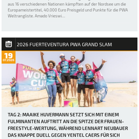
aus 16 verschiedenen Nationen kämpften auf der Nordsee um die
Europameistertitel, 40.000 Euro Preisgeld und Punkte für die PWA
Weltrangliste. Amado Vrieswi…
2026 FUERTEVENTURA PWA GRAND SLAM
19
07.2026
TAG 2: MAAIKE HUVERMANN SETZT SICH MIT EINEM
FULMINANTEN AUFTRITT AN DIE SPITZE DER FRAUEN-
FREESTYLE-WERTUNG, WÄHREND LENNART NEUBAUER
DAS KNAPPE DUELL GEGEN YENTEL CAERS FÜR SICH