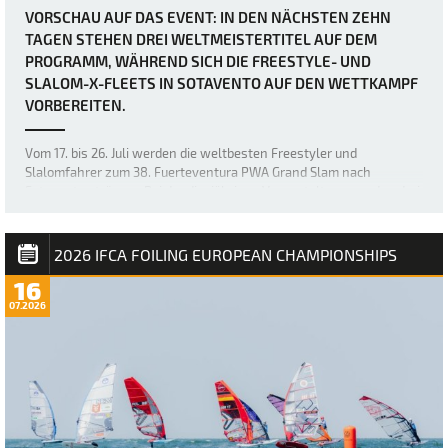
VORSCHAU AUF DAS EVENT: IN DEN NÄCHSTEN ZEHN
TAGEN STEHEN DREI WELTMEISTERTITEL AUF DEM
PROGRAMM, WÄHREND SICH DIE FREESTYLE- UND
SLALOM-X-FLEETS IN SOTAVENTO AUF DEN WETTKAMPF
VORBEREITEN.
Vom 17. bis 26. Juli werden die weltbesten Freestyler und
Slalomfahrer zum 38. Fuerteventura PWA Grand Slam nach
Sotavento strömen. Bei der diesjährigen Veranstaltung werden drei
Weltmeistertitel vergeben: der Weltmeistertitel im Freestyle der
Frauen sowie die Weltmeistertitel i…
2026 IFCA FOILING EUROPEAN CHAMPIONSHIPS
16
07.2026