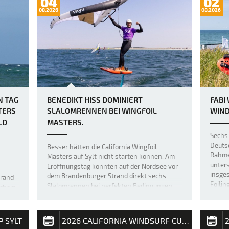
04
02
08.2026
08.2026
N TAG
BENEDIKT HISS DOMINIERT
FABI
TERS
SLALOMRENNEN BEI WINGFOIL
WIND
LD
MASTERS.
Sechs 
Deuts
Besser hätten die California Wingfoil
Rahmen
Masters auf Sylt nicht starten können. Am
unter
Eröffnungstag konnten auf der Nordsee vor
insges
dem Brandenburger Strand direkt sechs
trand
Foilin
Slalomrennen bei perfekten Bedingungen
chein,
durch
durchgeführt werden. Der Fehmaraner
 mit
Benedikt Hiss konnte fünf der sechs
lten
Wettfahr…
äre F…
P SYLT
2026 CALIFORNIA WINDSURF CUP SYLT
2