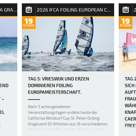
aus Dünung und kurzperiodigem Wellengang
urden
auf Fu
auf der Rennstrecke für Chaos sorgten. Wer
2026 FUERTEVENTURA PWA GRAND SLAM
2026 IFCA FOILING EUROPEAN CHAMPIONSHIP
geseg
auf einen sanften Einstieg ins …
Frees
19
19
 und
abzusc
07.2026
07.2026
etwas 
der Fi
Bedin
T
TAG 5: VRIESWIJK UND ERZEN
TAG 
REND
DOMINIEREN FOILING
SICH
EUROPAMEISTERSCHAFT.
AUFT
 –
FRAU
WÄHR
Nach 5 actiongeladenen
EL
KNAP
Veranstaltungstagen endete heute der
California Windsurf Cup St. Peter-Ording.
CAER
Insgesamt 65 Athleten aus 16 verschiedenen
R
FREE
Nationen kämpften auf der Nordsee um die
IE D
Europameistertitel, 40.000 Euro Preisgeld