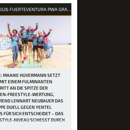
erteventura maximal fünf Läufe
2026 FUERTEVENTURA PWA GRAND SLAM
elt werden mussten, um den
tyle-Wettbewerb der Frauen
hließen, trafen sich die Fahrerinnen
später als üblich – um 12 Uhr –, bevor
naltag in Gang kam. Die heutigen
gung…
2: MAAIKE HUVERMANN SETZT
 MIT EINEM FULMINANTEN
RITT AN DIE SPITZE DER
EN-FREESTYLE-WERTUNG,
END LENNART NEUBAUER DAS
PE DUELL GEGEN YENTEL
S FÜR SICH ENTSCHEIDET – DAS
STYLE-NIVEAU SCHIESST DURCH D
ECKE.