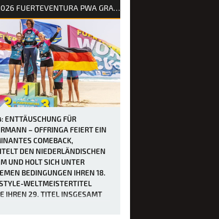
rhersage für Tag 3 des Slalom X beim
2026 FUERTEVENTURA PWA GRAND SLAM
rand Slam 2026 auf Fuerteventura
war schon immer als extrem windig
ndigt worden, doch bei Berichten von
en von bis zu 50 Knoten hätten sich
wohl kaum vorstellen können, wie
l es in Sotavento manchmal zug…
4: ENTTÄUSCHUNG FÜR
RMANN – OFFRINGA FEIERT EIN
INANTES COMEBACK,
ITELT DEN NIEDERLÄNDISCHEN
M UND HOLT SICH UNTER
EMEN BEDINGUNGEN IHREN 18.
STYLE-WELTMEISTERTITEL
E IHREN 29. TITEL INSGESAMT
 vierten Tag des PWA Grand Slam 2026