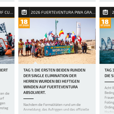
und Punkte für die PWA Weltrangliste.
estyle
Der z
Amado Vrieswi…
2026 CALIFORNIA WINDSURF CUP SPO
2026 FUERTEVENTURA PWA GRAND SLAM
ie
auf F
d
als er
18
18
latte
Freest
07.2026
07.2026
neuer,
dafür 
und für
Bereic
Niveau
IERT
TAG 1: DIE ERSTEN BEIDEN RUNDEN
TAG 
DER SINGLE ELIMINATION DER
DIE 
HERREN WURDEN BEI HEFTIGEN
WINDEN AUF FUERTEVENTURA
Acht W
ABSOLVIERT.
Beding
ten die
Fraue
urf
Foilin
agen
Nachdem die Formalitäten rund um die
Ording
amstag
Anmeldung, das Aufriggen und das offizielle
Hochs
e