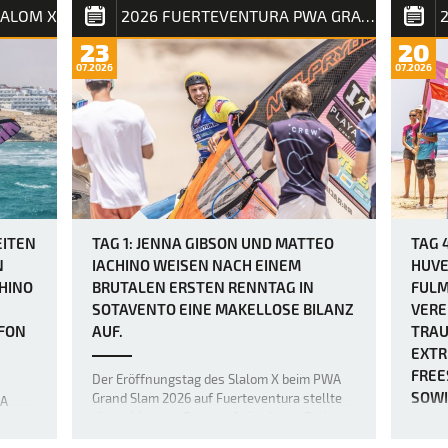
m X
Die Vo
LALOM X
2026 FUERTEVENTURA PWA GRAND SLAM
Ausdauerwettkampf, bei dem die unerbittlich
PWA G
heulenden Winde keine Verschnaufpause
war z
23
20
zulassen und die mentalen und körperlichen
angekü
07.2026
07.2026
Fähigkeiten der weltbesten Windsurfer bis
lich
Windbö
an ihre absoluten Grenzen bringen. Heute
o
viele 
herr…
)
bruta
EITEN
TAG 1: JENNA GIBSON UND MATTEO
TAG 
N
IACHINO WEISEN NACH EINEM
HUVE
HINO
BRUTALEN ERSTEN RENNTAG IN
FULM
SOTAVENTO EINE MAKELLOSE BILANZ
VERE
FON
AUF.
TRAU
EXTR
FREE
Der Eröffnungstag des Slalom X beim PWA
SOWI
Grand Slam 2026 auf Fuerteventura stellte
WA
die weltbesten Racer auf eine harte Probe,
ß der
da heulende Winde und eine Kombination
öen
Da am