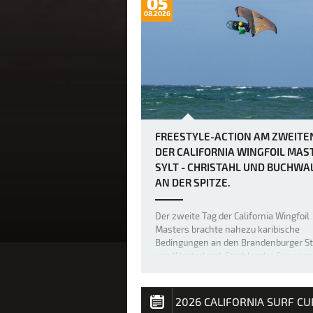
05
08.2026
FREESTYLE-ACTION AM ZWEITE
DER CALIFORNIA WINGFOIL MAS
SYLT - CHRISTAHL UND BUCHWA
AN DER SPITZE.
Der zweite Tag der California Wingfoil
Masters brachte nahezu karibische
Bedingungen an den Brandenburger S
von Westerland. Strahlender Sonnens
25 Grad und perfekter Sideshore-Wind
fünf bis sechs Windstärken verwande
die Nordsee vor Sylt in eine spektakul
2026 CALIFORNIA SURF CU