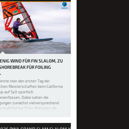
ENIG WIND FÜR FIN SLALOM, ZU
 SHOREBREAK FÜR FOILING
könnte man den ersten Tag der
hen Meisterschaften beim California
up auf Sylt sportlich
menfassen. Dabei sahen die
gungen zunächst vielversprechend
eshalb fiel bei 12 bis 16 Knoten die
eidung, das 27 Teilnehmer starke Feld
in-Slalom-F…
2026 PWA GRAND SLAM SLALOM X