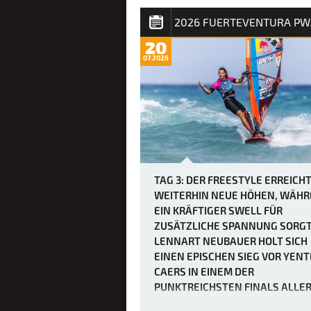
von über 40 Knoten am Nachmittag w
die Rennen dadurch nicht unbedingt
einfacher, da der Mut der weltbesten
20
Windsurfer erneut durch heftige Böen
07.2026
den „Dea…
TAG 3: DER FREESTYLE ERREICH
WEITERHIN NEUE HÖHEN, WÄH
EIN KRÄFTIGER SWELL FÜR
ZUSÄTZLICHE SPANNUNG SORGT
LENNART NEUBAUER HOLT SICH
EINEN EPISCHEN SIEG VOR YENT
CAERS IN EINEM DER
PUNKTREICHSTEN FINALS ALLE
ZEITEN.