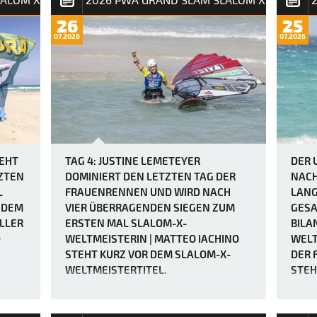
26
25
07.2026
07.2026
TEHT
TAG 4: JUSTINE LEMETEYER
DER 
ZTEN
DOMINIERT DEN LETZTEN TAG DER
NACH
L
FRAUENRENNEN UND WIRD NACH
LANG
HDEM
VIER ÜBERRAGENDEN SIEGEN ZUM
GESA
LLER
ERSTEN MAL SLALOM-X-
BILA
D
WELTMEISTERIN | MATTEO IACHINO
WELT
STEHT KURZ VOR DEM SLALOM-X-
DER 
WELTMEISTERTITEL.
STEH
ENTS
Der PWA Grand Slam 2026 auf Fuerteventura
entpuppt sich als wahrer