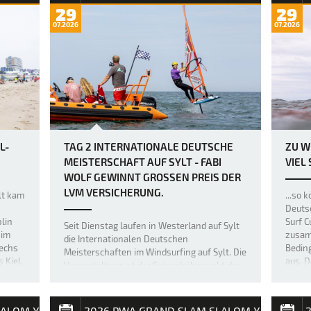
29
29
07.2026
07.2026
L-
TAG 2 INTERNATIONALE DEUTSCHE
ZU W
MEISTERSCHAFT AUF SYLT - FABI
VIEL
WOLF GEWINNT GROSSEN PREIS DER L
VM VERSICHERUNG.
ylt kam
...so 
Deutsc
lin
Surf C
Seit Dienstag laufen in Westerland auf Sylt
 im
zusam
die Internationalen Deutschen
sechs
Bedin
Meisterschaften im Windsurfing auf Sylt. Die
 Kiel.
aus. D
Veranstaltung ist der Saisonhöhepunkt der
Entsch
nationalen Spitzenserie California Windsurf
der F
Cup. Nachdem am Eröffnungstag keine
offiziellen Wettfahrten durchgeführt w…
LALOM X
2026 PWA GRAND SLAM SLALOM X