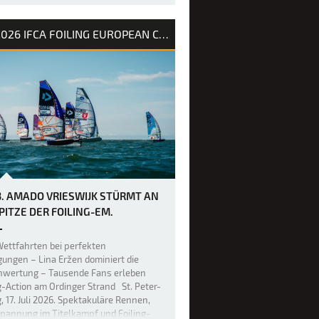
weite Tag des PWA Grand Slam 2026
2026 IFCA FOILING EUROPEAN CHAMPIONSHIP
uerteventura hat die Erwartungen mehr
füllt, denn die Akrobaten der
yle-Welt haben erneut die Messlatte
höher gelegt, was im Freestyle-
h möglich ist. Bereits gestern war das
 unglaublich hoch, doch über Na…
3. AMADO VRIESWIJK STÜRMT AN
SPITZE DER FOILING-EM.
ettfahrten bei perfekten
ungen – Lina Eržen dominiert die
nwertung – Tausende Fans erleben
g-Action am Ordinger Strand St. Peter-
, 17. Juli 2026. Spektakuläre Rennen,
pannung im Titelkampf und Foiling-