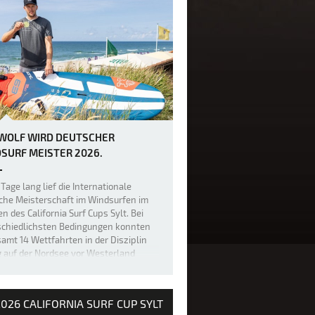
 WOLF WIRD DEUTSCHER
SURF MEISTER 2026.
Tage lang lief die Internationale
che Meisterschaft im Windsurfen im
 des California Surf Cups Sylt. Bei
schiedlichsten Bedingungen konnten
amt 14 Wettfahrten in der Disziplin
g auf der Nordsee vor Westerland
geführt werden. 100.000 Besuche…
026 CALIFORNIA SURF CUP SYLT