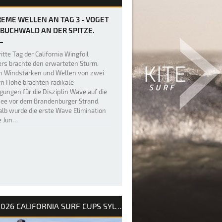
EME WELLEN AN TAG 3 - VOGET
BUCHWALD AN DER SPITZE.
itte Tag der California Wingfoil
rs brachte den erwarteten Sturm.
n Windstärken und Wellen von zwei
n Höhe brachten radikale
gungen für die Disziplin Wave auf die
ee vor dem Brandenburger Strand.
lb wurde die erste Wave Elimination
ie Jun…
2026 CALIFORNIA SURF CUPS SYLT / INTERNATIONALE DEUTSCHE MEISTERSCHAFT