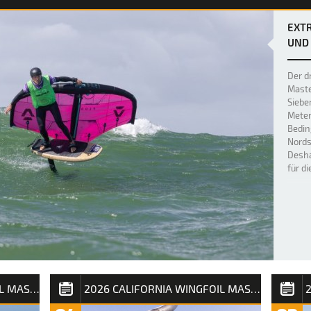
EXTR
UND 
Der dr
Maste
Siebe
Meter
Bedin
Nords
Desha
für d
2026 CALIFORNIA WINGFOIL MASTERS SYLT
2026 CALIFORNIA WINGFOIL MASTERS SYLT