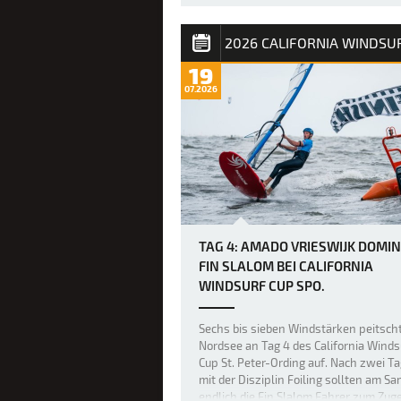
Bereits gestern war das Niveau im Fre
unglaublich hoch, doch heute legten d
weltbesten Freestyler beim PWA Gran
19
Slam 2026 auf Fuerteventura die Mess
07.2026
noch einmal höher, als über Nacht ein 
größerer Swell nach Sotavento rollte 
einige der besten Freestyl…
TAG 4: AMADO VRIESWIJK DOMIN
FIN SLALOM BEI CALIFORNIA
WINDSURF CUP SPO.
Sechs bis sieben Windstärken peitsch
Nordsee an Tag 4 des California Winds
Cup St. Peter-Ording auf. Nach zwei T
mit der Disziplin Foiling sollten am S
endlich die Fin Slalom Fahrer zum Zug