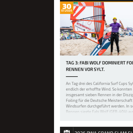
30
07.2026
TAG 3: FABI WOLF DOMINIERT FOI
RENNEN VOR SYLT.
An Tag drei des California Surf Cups S
endlich der erhoffte Wind. So konnten
insgesamt sieben Rennen in der Diszip
Foiling für die Deutsche Meisterschaft
Windsurfen durchgeführt werden. In 
Rennen siegte Fabi Wolf (GER-404) aus
In einem Rennen konnte der …
2026 PWA GRAND SLAM S